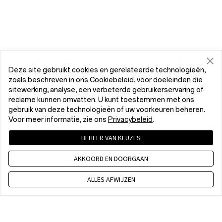
Deze site gebruikt cookies en gerelateerde technologieën,
zoals beschreven in ons
Cookiebeleid
, voor doeleinden die
sitewerking, analyse, een verbeterde gebruikerservaring of
reclame kunnen omvatten. U kunt toestemmen met ons
gebruik van deze technologieën of uw voorkeuren beheren.
Voor meer informatie, zie ons
Privacybeleid
.
BEHEER VAN KEUZES
AKKOORD EN DOORGAAN
ALLES AFWIJZEN
+31 85 2083 289
8:00 - 17:00 pm CET, Maandag -Vrijdag, Exclusief