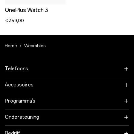
OnePlus Watch 3
€ 349,00
Home
Wearables
Telefoons
OnePlus 15
Accessoires
OnePlus 15R
Tablet
Programma's
OnePlus 13
Wearables
Koppel je OnePlus-apparaten
Ondersteuning
OnePlus Nord 5
Audio
Kortingsprogramma
Veelgestelde vragen over onze shop
Bedrijf