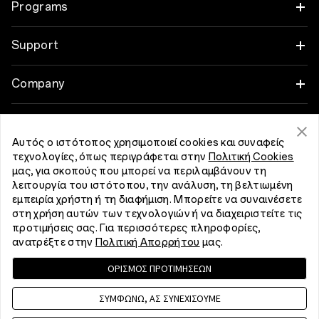
Tablet
Programs
OnePlus 13
Wearables
Link your OnePlus Devices
Support
OnePlus Nord 5
Audio
Discount Program
Shopping FAQs
Company
OnePlus Nord CE5
Cases & Protection
Affiliate Program
Software Upgrade
About OnePlus
Power & Cables
Get Support From OnePlus
OnePlus Trade-in
Αυτός ο ιστότοπος χρησιμοποιεί cookies και συναφείς
Repair Service
Community
τεχνολογίες, όπως περιγράφεται στην
Πολιτική Cookies
Bundles
μας, για σκοπούς που μπορεί να περιλαμβάνουν τη
User Manuals
Ελλάδα (English)
λειτουργία του ιστότοπου, την ανάλυση, τη βελτιωμένη
Red Cable Club
εμπειρία χρήστη ή τη διαφήμιση. Μπορείτε να συναινέσετε
Lifestyle
Contact Us
στη χρήση αυτών των τεχνολογιών ή να διαχειριστείτε τις
OnePlus Store App
προτιμήσεις σας. Για περισσότερες πληροφορίες,
ανατρέξτε στην
Πολιτική Απορρήτου
μας.
Troubleshooting
OxygenOS
ΟΡΙΣΜΟΣ ΠΡΟΤΙΜΗΣΕΩΝ
Privacy Policy
User Agreement
Terms of Sale
Accessibility
Careers
Security Response Center (OneSRC)
Cookies
ΣΥΜΦΩΝΩ, ΑΣ ΣΥΝΕΧΙΣΟΥΜΕ
Cookie Settings
Sustainability