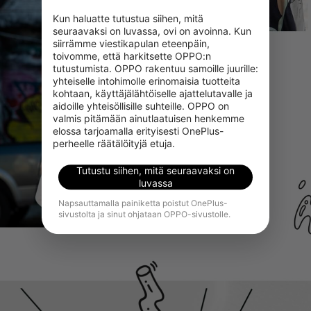
Kun haluatte tutustua siihen, mitä 
seuraavaksi on luvassa, ovi on avoinna. Kun 
siirrämme viestikapulan eteenpäin, 
toivomme, että harkitsette OPPO:n 
tutustumista. OPPO rakentuu samoille juurille: 
yhteiselle intohimolle erinomaisia tuotteita 
kohtaan, käyttäjälähtöiselle ajattelutavalle ja 
aidoille yhteisöllisille suhteille. OPPO on 
valmis pitämään ainutlaatuisen henkemme 
elossa tarjoamalla erityisesti OnePlus-
perheelle räätälöityjä etuja.
Tutustu siihen, mitä seuraavaksi on
luvassa
Napsauttamalla painiketta poistut OnePlus-
sivustolta ja sinut ohjataan OPPO-sivustolle.