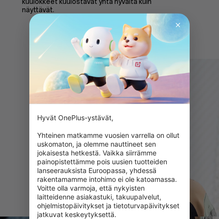
kuulokkeet kuulostavat yhtä hyvältä kuin
näyttävät.
Hyvät OnePlus-ystävät,

Yhteinen matkamme vuosien varrella on ollut 
uskomaton, ja olemme nauttineet sen 
jokaisesta hetkestä. Vaikka siirrämme 
painopistettämme pois uusien tuotteiden 
lanseerauksista Euroopassa, yhdessä 
rakentamamme intohimo ei ole katoamassa. 
Voitte olla varmoja, että nykyisten 
laitteidenne asiakastuki, takuupalvelut, 
ohjelmistopäivitykset ja tietoturvapäivitykset 
jatkuvat keskeytyksettä.
