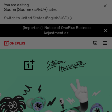
OnePlus
You are visiting
Suomi (Suomeksi/EUR) site.
Buds
Switch to United States (English/USD)
Z
【Important】Notice of OnePlus Business
Adjustment >>
Steven
Harrington
Edition