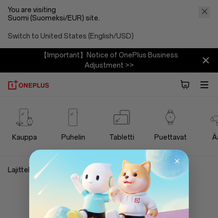
You are visiting
Suomi (Suomeksi/EUR) site.
Switch to United States (English/USD)
【Important】Notice of OnePlus Business
Adjustment >>
OnePlus
Bundles
Kauppa
Puhelin
Tabletti
Puettavat
Ä
Store
Lajittele ja suodata