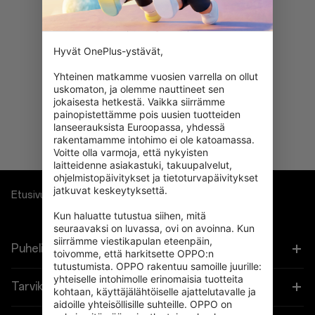
Hyvät OnePlus-ystävät,

Yhteinen matkamme vuosien varrella on ollut 
uskomaton, ja olemme nauttineet sen 
Oho! Mitään ei löytynyt.
jokaisesta hetkestä. Vaikka siirrämme 
Yritä hakea eri suodattimilla.
painopistettämme pois uusien tuotteiden 
lanseerauksista Euroopassa, yhdessä 
rakentamamme intohimo ei ole katoamassa. 
Voitte olla varmoja, että nykyisten 
laitteidenne asiakastuki, takuupalvelut, 
ohjelmistopäivitykset ja tietoturvapäivitykset 
jatkuvat keskeytyksettä.

Etusivu
Bundles
Kun haluatte tutustua siihen, mitä 
seuraavaksi on luvassa, ovi on avoinna. Kun 
siirrämme viestikapulan eteenpäin, 
Puhelimet
toivomme, että harkitsette OPPO:n 
tutustumista. OPPO rakentuu samoille juurille: 
yhteiselle intohimolle erinomaisia tuotteita 
OnePlus 15
Tarvikkeet
kohtaan, käyttäjälähtöiselle ajattelutavalle ja 
aidoille yhteisöllisille suhteille. OPPO on 