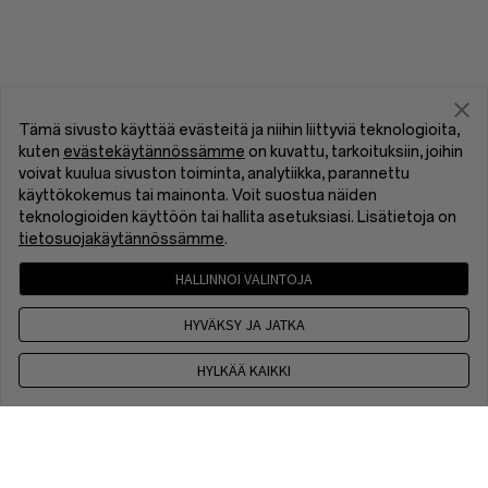
Tämä sivusto käyttää evästeitä ja niihin liittyviä teknologioita,
kuten
evästekäytännössämme
on kuvattu, tarkoituksiin, joihin
voivat kuulua sivuston toiminta, analytiikka, parannettu
käyttökokemus tai mainonta. Voit suostua näiden
teknologioiden käyttöön tai hallita asetuksiasi. Lisätietoja on
tietosuojakäytännössämme
.
HALLINNOI VALINTOJA
HYVÄKSY JA JATKA
HYLKÄÄ KAIKKI
Ota yhteyttä
9 am - 6 pm, EET, Maanantaista Perjantaihin, ei voimassa
arkipyhien aikana