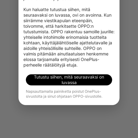
Kun haluatte tutustua siihen, mitä 
seuraavaksi on luvassa, ovi on avoinna. Kun 
siirrämme viestikapulan eteenpäin, 
toivomme, että harkitsette OPPO:n 
tutustumista. OPPO rakentuu samoille juurille: 
yhteiselle intohimolle erinomaisia tuotteita 
kohtaan, käyttäjälähtöiselle ajattelutavalle ja 
aidoille yhteisöllisille suhteille. OPPO on 
Valitettavasti tämä tuote ei ole
valmis pitämään ainutlaatuisen henkemme 
juuri nyt ostettavissa alueellasi.
elossa tarjoamalla erityisesti OnePlus-
perheelle räätälöityjä etuja.
Näytä lisää tuotteita
Tutustu siihen, mitä seuraavaksi on
luvassa
Napsauttamalla painiketta poistut OnePlus-
sivustolta ja sinut ohjataan OPPO-sivustolle.