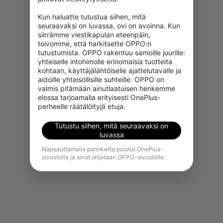
Kun haluatte tutustua siihen, mitä 
seuraavaksi on luvassa, ovi on avoinna. Kun 
siirrämme viestikapulan eteenpäin, 
toivomme, että harkitsette OPPO:n 
tutustumista. OPPO rakentuu samoille juurille: 
yhteiselle intohimolle erinomaisia tuotteita 
kohtaan, käyttäjälähtöiselle ajattelutavalle ja 
aidoille yhteisöllisille suhteille. OPPO on 
Valitettavasti tämä tuote ei ole
valmis pitämään ainutlaatuisen henkemme 
juuri nyt ostettavissa alueellasi.
elossa tarjoamalla erityisesti OnePlus-
perheelle räätälöityjä etuja.
Näytä lisää tuotteita
Tutustu siihen, mitä seuraavaksi on
luvassa
Napsauttamalla painiketta poistut OnePlus-
sivustolta ja sinut ohjataan OPPO-sivustolle.