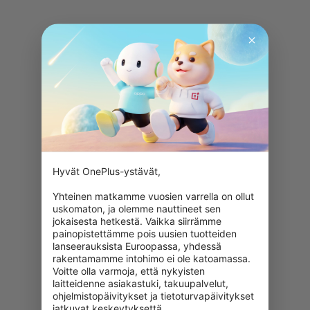
Hyvät OnePlus-ystävät,

Yhteinen matkamme vuosien varrella on ollut 
uskomaton, ja olemme nauttineet sen 
jokaisesta hetkestä. Vaikka siirrämme 
painopistettämme pois uusien tuotteiden 
lanseerauksista Euroopassa, yhdessä 
rakentamamme intohimo ei ole katoamassa. 
Voitte olla varmoja, että nykyisten 
laitteidenne asiakastuki, takuupalvelut, 
ohjelmistopäivitykset ja tietoturvapäivitykset 
jatkuvat keskeytyksettä.
