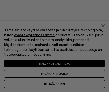
Tämä sivusto käyttää evästeitä ja niihin liittyviä teknologioita,
kuten
evästekäytännössämme
on kuvattu, tarkoituksiin, joihin
voivat kuulua sivuston toiminta, analytiikka, parannettu
käyttökokemus tai mainonta. Voit suostua näiden
teknologioiden käyttöön tai hallita asetuksiasi. Lisätietoja on
tietosuojakäytännössämme
.
HALLINNOI VALINTOJA
HYVÄKSY JA JATKA
HYLKÄÄ KAIKKI
Ota yhteyttä
9 am - 6 pm, EET, Maanantaista Perjantaihin, ei voimassa
arkipyhien aikana