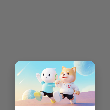
Red Cable Club
New
Tilaukset
Tilaukset
Tili
Tili
Red Cable Club
New
{{user.name}}
Sign out
Kirjaudu sisään
Rekisteröidy
{{cart.itemNum}}
Your Cart
({{cart.itemNum}} items)