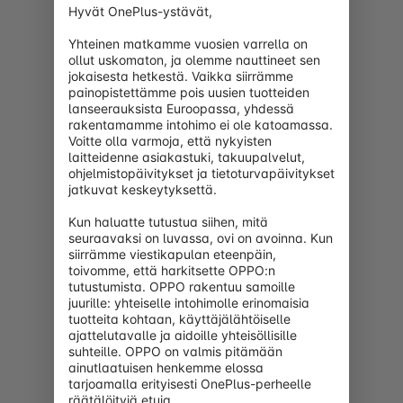
Onnittelut! Saat ilmaisen toimituksen.
Olet
Hyvät OnePlus-ystävät,

{{freeShippingPrice}}
100,00 €
päässä ilmaisesta
toimituksesta.
Yhteinen matkamme vuosien varrella on 
ollut uskomaton, ja olemme nauttineet sen 
jokaisesta hetkestä. Vaikka siirrämme 
Lahja
{{item.attachment.productDisplayName}}
painopistettämme pois uusien tuotteiden 
{{item.displayName}}
lanseerauksista Euroopassa, yhdessä 
rakentamamme intohimo ei ole katoamassa. 
{{formatCurrency(item.nowPrice)}}
Voitte olla varmoja, että nykyisten 
Alennus
laitteidenne asiakastuki, takuupalvelut, 
x {{item.qty}}
ohjelmistopäivitykset ja tietoturvapäivitykset 
Lahja
{{childItem.displayName}}
jatkuvat keskeytyksettä.

Alennus
Kun haluatte tutustua siihen, mitä 
x {{childItem.qty}}
seuraavaksi on luvassa, ovi on avoinna. Kun 
siirrämme viestikapulan eteenpäin, 
toivomme, että harkitsette OPPO:n 
Ostoskorisi on vielä tyhjä, mutta ei sen tarvitse olla!
tutustumista. OPPO rakentuu samoille 
Oops, something went wrong in your shopping cart. See
juurille: yhteiselle intohimolle erinomaisia 
what needs to be adjusted.
tuotteita kohtaan, käyttäjälähtöiselle 
ajattelutavalle ja aidoille yhteisöllisille 
{{storeItem.label}}
suhteille. OPPO on valmis pitämään 
Lähde ostoksille
ainutlaatuisen henkemme elossa 
Tarkista ostoskori
tarjoamalla erityisesti OnePlus-perheelle 
räätälöityjä etuja.