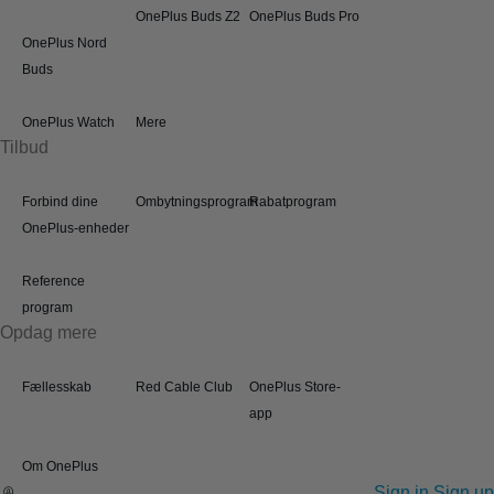
OnePlus Buds Z2
OnePlus Buds Pro
OnePlus Nord
Buds
OnePlus Watch
Mere
Tilbud
Forbind dine
Ombytningsprogram
Rabatprogram
OnePlus-enheder
Reference
program
Opdag mere
Fællesskab
Red Cable Club
OnePlus Store-
app
Om OnePlus
Sign in
Sign up