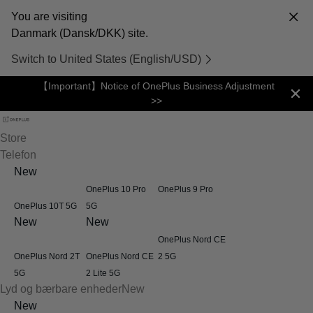
You are visiting
Danmark (Dansk/DKK) site.
Switch to United States (English/USD)
【Important】Notice of OnePlus Business Adjustment
>>
Store
Telefon
New
OnePlus 10 Pro
OnePlus 9 Pro
OnePlus 10T 5G
5G
New
New
OnePlus Nord CE
OnePlus Nord 2T
OnePlus Nord CE
2 5G
5G
2 Lite 5G
Lyd og bærbare enheder
New
New