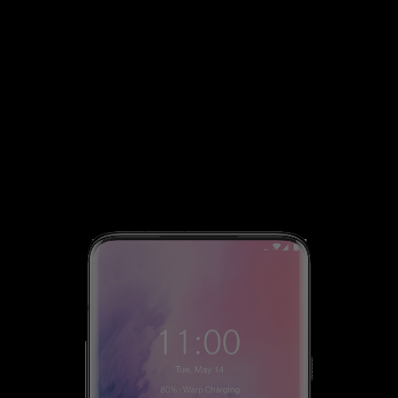
Større batteri,
bedre opladning.
Med et 4000 mAh-batteri, kan du let komme
stærkt gennem dagen og mere, mens vores
Warp Charge-teknologi gør din OnePlus 7 Pro
klar til afgang på bare 20 minutter.