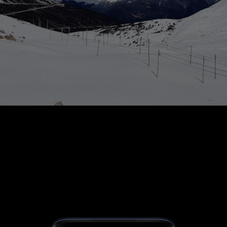
3x optisk zoom.
Fang distancen med tre gange optisk zoom, for
detaljerede billeder selv på lang afstand.