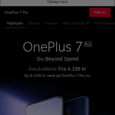
Opdag mere
Køb nu
OnePlus 7 Pro
Highlights
Skærm
Kamera
Warp Charge 30
Performanc
Go Beyond Speed
Fra 5.399 kr
Fra 4.199 kr
Op til 1200 kr rabat på OnePlus 7 Pro nu.