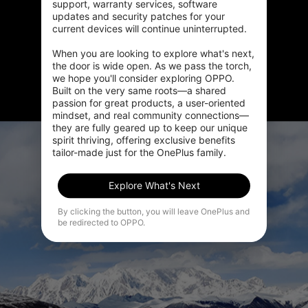
support, warranty services, software 
Ultra Wide Angle-linse.
updates and security patches for your 
current devices will continue uninterrupted.

Oplev brede udsigter med en ny Ultra-Wide
When you are looking to explore what's next, 
Angle-linse, som er designet til at forhøje dine
the door is wide open. As we pass the torch, 
we hope you'll consider exploring OPPO. 
billeders rækkevidde med op til 48 %.
Built on the very same roots—a shared 
passion for great products, a user-oriented 
mindset, and real community connections—
they are fully geared up to keep our unique 
spirit thriving, offering exclusive benefits 
tailor-made just for the OnePlus family.
Explore What's Next
By clicking the button, you will leave OnePlus and
be redirected to OPPO.