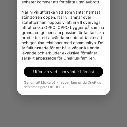
enheter kommer att fortsätta utan avbrott.

När ni vill utforska vad som väntar härnäst 
står dörren öppen. När vi lämnar över 
stafettpinnen hoppas vi att ni vill överväga 
att utforska OPPO. OPPO bygger på samma 
grund: en gemensam passion för fantastiska 
produkter, ett användarorienterat tankesätt 
och genuina relationer med communityn. De 
Produkten kan tyvärr inte köpas i
är fullt rustade för att hålla vår unika anda 
din region för tillfället.
levande och erbjuder exklusiva förmåner 
särskilt anpassade för OnePlus-familjen.
Se fler produkter
Utforska vad som väntar härnäst
Genom att klicka på knappen lämnar du OnePlus
och omdirigeras till OPPO.