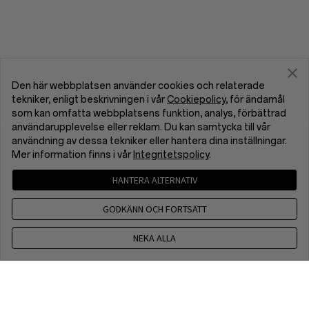
Den här webbplatsen använder cookies och relaterade
tekniker, enligt beskrivningen i vår
Cookiepolicy
, för ändamål
som kan omfatta webbplatsens funktion, analys, förbättrad
användarupplevelse eller reklam. Du kan samtycka till vår
användning av dessa tekniker eller hantera dina inställningar.
Mer information finns i vår
Integritetspolicy
.
HANTERA ALTERNATIV
GODKÄNN OCH FORTSÄTT
NEKA ALLA
+46 10 138 87 49
CET 9 a.m. - 6 p.m., Mon toFri, Excapt public holdays