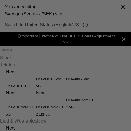
You are visiting
Sverige (Svenska/SEK) site.
Switch to United States (English/USD)
【Important】Notice of OnePlus Business Adjustment
>>
Store
Telefon
New
OnePlus 10 Pro
OnePlus 9 Pro
OnePlus 10T 5G
5G
New
New
OnePlus Nord CE
OnePlus Nord 2T
OnePlus Nord CE
2 5G
5G
2 Lite 5G
Ljud & Wearables
New
New