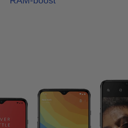
RAM-boost
Ditt RAM-minne arbetar åt
dig.
OnePlus 7anpassar sig efter din individuella
användning med RAM-boost. Apparna som du
använder oftast laddas i förväg i backgrunden,
samt ges en extra RAM-boost för att snabba
upp laddningstiderna för att se till att de alltid är
redo för dig.