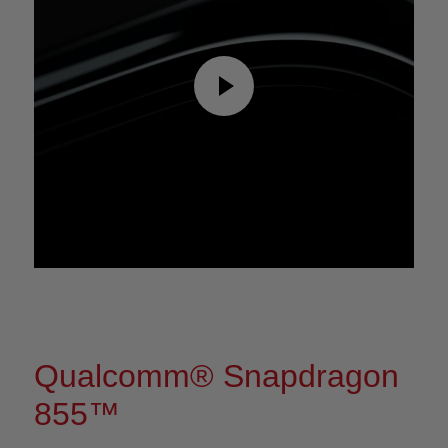
Qualcomm® Snapdragon
855™