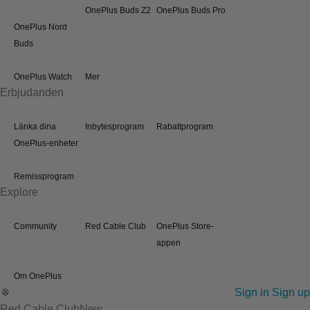
OnePlus Buds Z2
OnePlus Buds Pro
OnePlus Nord
Buds
OnePlus Watch
Mer
Erbjudanden
Länka dina
Inbytesprogram
Rabattprogram
OnePlus-enheter
Remissprogram
Explore
Community
Red Cable Club
OnePlus Store-
appen
Om OnePlus
Sign in
Sign up
Red Cable Club
New