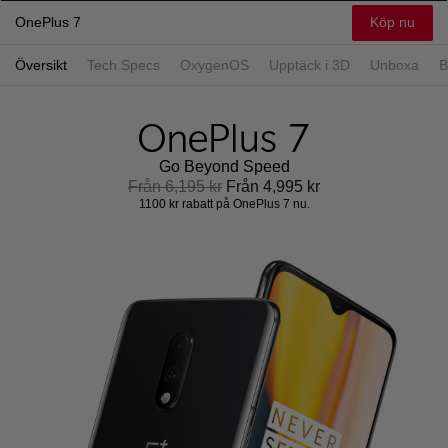
Köp nu
OnePlus 7
Översikt
Tech Specs
OxygenOS
Upptäck i 3D
Unboxa
B
Go Beyond Speed
Från 6,195 kr
Från 4,995 kr
1100 kr rabatt på OnePlus 7 nu.