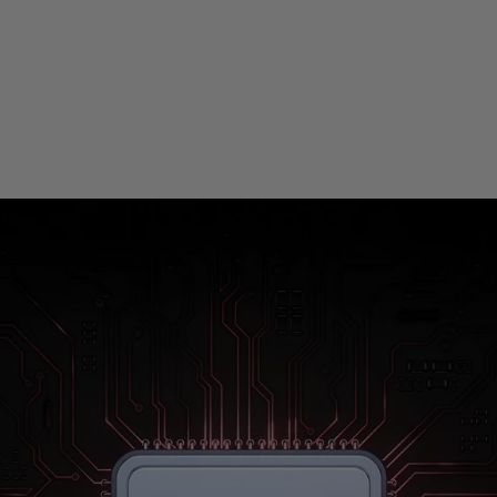
Kraften att göra mer.
Den nya mobilplattformen Qualcomm®
Snapdragon™ 855 har byggts om från grunden
med 7 nm-teknologi och skapar ett nytt sätt att
se på mobil kraft. Njut av bättre spelande,
tydligare bilder och fantastiskt batteriliv. Med
OnePlus 7, är allting enkelt.