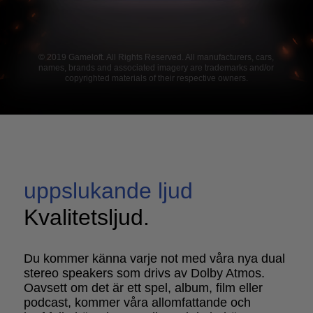
© 2019 Gameloft. All Rights Reserved. All manufacturers, cars,
names, brands and associated imagery are trademarks and/or
copyrighted materials of their respective owners.
uppslukande ljud
Kvalitetsljud.
Du kommer känna varje not med våra nya dual
stereo speakers som drivs av Dolby Atmos.
Oavsett om det är ett spel, album, film eller
podcast, kommer våra allomfattande och