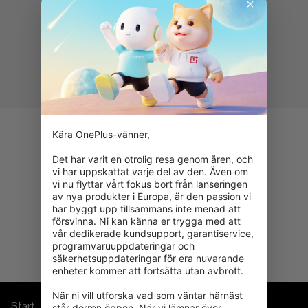
Fri frakt
Kära OnePlus-vänner,

för beställningar över
850 kr
Det har varit en otrolig resa genom åren, och 
vi har uppskattat varje del av den. Även om 
15 dagars öppet köp
vi nu flyttar vårt fokus bort från lanseringen 
Fri frakt för enheter som
av nya produkter i Europa, är den passion vi 
returneras
har byggt upp tillsammans inte menad att 
försvinna. Ni kan känna er trygga med att 
100 % säker betalning
vår dedikerade kundsupport, garantiservice, 
med pålitlig returpolicy
programvaruuppdateringar och 
säkerhetsuppdateringar för era nuvarande 
enheter kommer att fortsätta utan avbrott.

När ni vill utforska vad som väntar härnäst 
Start
Store
Kundkorg
står dörren öppen. När vi lämnar över 