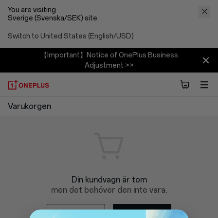
You are visiting
Sverige (Svenska/SEK) site.
Switch to United States (English/USD)
【Important】Notice of OnePlus Business
Adjustment >>
OnePlus
Varukorgen
Shopping
Cart
Din kundvagn är tom
men det behöver den inte vara.
Logga in
Börja shoppa