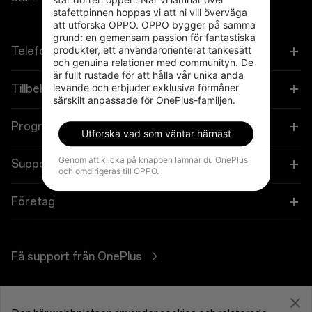
stafettpinnen hoppas vi att ni vill överväga 
att utforska OPPO. OPPO bygger på samma 
grund: en gemensam passion för fantastiska 
produkter, ett användarorienterat tankesätt 
Telefoner
och genuina relationer med communityn. De 
är fullt rustade för att hålla vår unika anda 
levande och erbjuder exklusiva förmåner 
OnePlus 15
Tillbehör
särskilt anpassade för OnePlus-familjen.
OnePlus 15R
Surfplatta
Program
Utforska vad som väntar härnäst
OnePlus 13
Smarta klockor
Genom att klicka på knappen lämnar du OnePlus
Länka dina OnePlus-enheter
Support
och omdirigeras till OPPO.
OnePlus Nord 5
Ljud
Rabattprogram
Shopping FAQs
Företag
OnePlus Nord CE5
Skal & Skydd
Affiliate Program
Software Upgrade
Om OnePlus
Ström & Kablar
Få support från OnePlus
OnePlus-inbyte
Reparationstjänst
Community
Bundlingar
Bruksanvisningar
Sverige (Svenska)
Red Cable Club