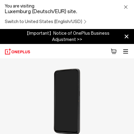
OnePlus
You are visiting
Luxemburg (Deutsch/EUR) site.
Nord
Switch to United States (English/USD)
CE
【Important】Notice of OnePlus Business
Adjustment >>
5G
Bumper
Case