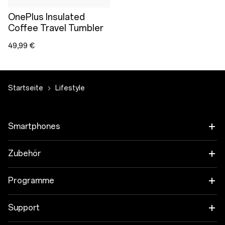
OnePlus Insulated
Coffee Travel Tumbler
49,99 €
Startseite
Lifestyle
Smartphones
OnePlus 15
Zubehör
OnePlus 15R
Tablet
Programme
OnePlus 13
Wearables
Verbinde deine OnePlus-Geräte
Support
OnePlus Nord 5
Audioprodukt