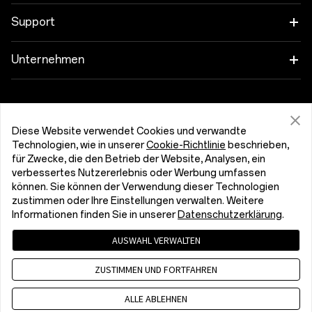
OnePlus 13
Wearables
Verbinde deine OnePlus-Geräte
Support
OnePlus Nord 5
Audioprodukt
Rabattprogramm
FAQs zum Thema Kauf
Unternehmen
OnePlus Nord CE5
Gehäuse & Schutz
Partnerprogramm
Software-Upgrade
Über OnePlus
Netzanschluss & Kabel
Support von OnePlus erhalten
OnePlus Trade-In
Reparaturservice
Community
Diese Website verwendet Cookies und verwandte
Pakete
Technologien, wie in unserer
Cookie-Richtlinie
beschrieben,
Benutzerhandbücher
Luxemburg (Deutsch)
für Zwecke, die den Betrieb der Website, Analysen, ein
Red Cable Club
verbessertes Nutzererlebnis oder Werbung umfassen
Lifestyle
Kontakt
können. Sie können der Verwendung dieser Technologien
OnePlus Store-App
zustimmen oder Ihre Einstellungen verwalten. Weitere
Informationen finden Sie in unserer
Datenschutzerklärung
.
Fehlerbehebung
OxygenOS
AUSWAHL VERWALTEN
Datenschutzerklärung
Benutzervereinbarung
Bedienungshilfen
Karriere
Verkaufsbedingungen gelesen und stimme ihnen zu
ZUSTIMMEN UND FORTFAHREN
Security Response Center (OneSRC)
Cookies
Cookie Settings
Nachhaltigkeit
© 2013 - 2026 OnePlus. All Rights Reserved.
ALLE ABLEHNEN