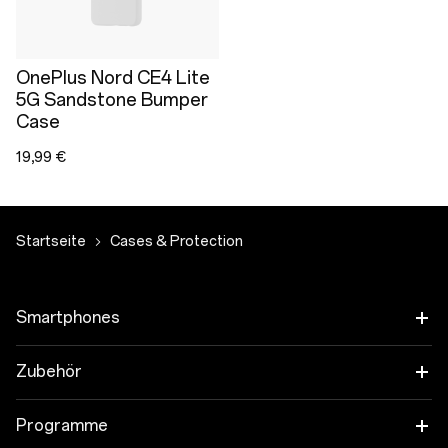
OnePlus Nord CE4 Lite
5G Sandstone Bumper
Case
19,99 €
Startseite
Cases & Protection
Smartphones
OnePlus 15
Zubehör
OnePlus 15R
Tablet
Programme