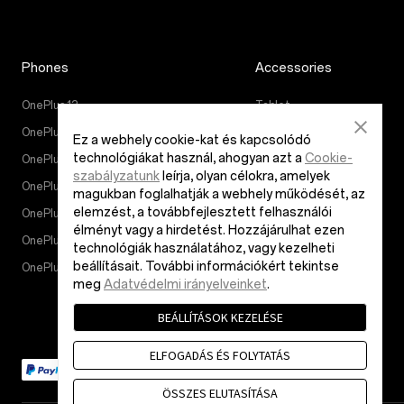
Phones
Accessories
OnePlus 12
Tablet
OnePlus 12R
Wearables
Ez a webhely cookie-kat és kapcsolódó
technológiákat használ, ahogyan azt a
Cookie-
OnePlus Open
Hang
szabályzatunk
leírja, olyan célokra, amelyek
OnePlus Nord 4
Cases & Protection
magukban foglalhatják a webhely működését, az
elemzést, a továbbfejlesztett felhasználói
OnePlus Nord 3 5G
Power & Cables
élményt vagy a hirdetést. Hozzájárulhat ezen
OnePlus Nord CE4 Lite 5G
Bundles
technológiák használatához, vagy kezelheti
beállításait. További információkért tekintse
OnePlus Nord CE 3 Lite 5G
Lifestyle
meg
Adatvédelmi irányelveinket
.
BEÁLLÍTÁSOK KEZELÉSE
ELFOGADÁS ÉS FOLYTATÁS
ÖSSZES ELUTASÍTÁSA