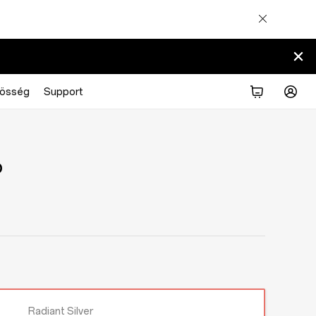
zösség
Support
o
Radiant Silver