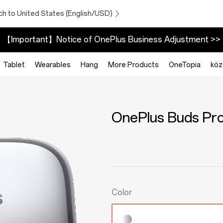
ch to United States (English/USD)
【Important】Notice of OnePlus Business Adjustment >>
Tablet
Wearables
Hang
More Products
OneTopia
kö
OnePlus Buds Pr
Color