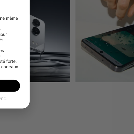
une même 
 
 
our 
s.

s 
 
é forte. 
s cadeaux 
OPPO.