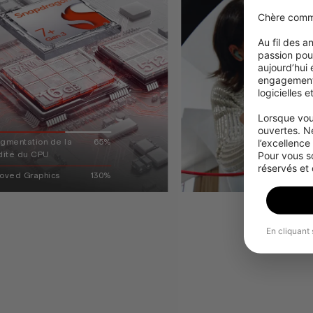
Chère comm
Au fil des 
passion pour
aujourd’hui
engagement à
logicielles 
Lorsque vou
ouvertes. N
l’excellence
Pour vous s
réservés et
En cliquant 