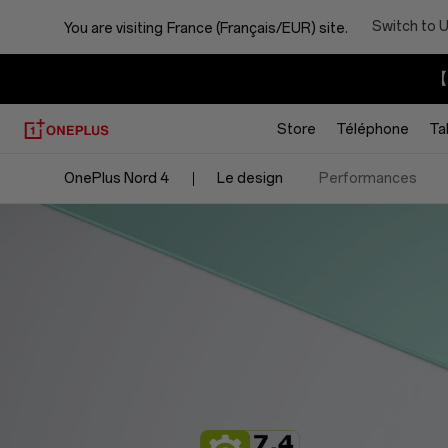
OnePlus
Switch to 
You are visiting
France (Français/EUR) site.
Nord
【I
4
Store
Téléphone
Ta
OnePlus Nord 4
Le design
Performances