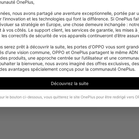
unauté OnePlus,

années, nous avons partagé une aventure exceptionnelle, portée par 
 l’innovation et les technologies qui font la différence. Si OnePlus fait
 évoluer sa stratégie en Europe, une chose demeure inchangée : notre
 vos côtés. Le support client, les services de garantie, les mises à j
et les correctifs de sécurité de vos appareils continueront d’être assuré
s serez prêt à découvrir la suite, les portes d’OPPO vous sont grande
Désolé, ce produit n'est temporairement pas
és d’une vision commune, OPPO et OnePlus partagent le même ADN :
disponible à l'achat dans votre région.
 des produits, une approche centrée sur l’utilisateur et une communaut
ouhaiter la bienvenue, nous avons imaginé des offres exclusives, de
 des avantages spécialement conçus pour la communauté OnePlus.
Voir plus de produits
Découvrez la suite
sur le bouton ci-dessous, vous quitterez le site OnePlus pour être redirigé vers 