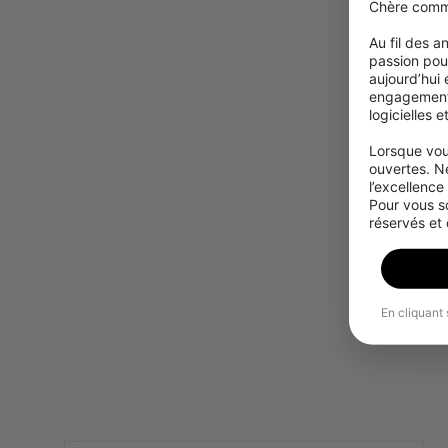
Chère comm
Au fil des 
passion pour
aujourd’hui
engagement à
logicielles 
Lorsque vou
ouvertes. N
l’excellence
Pour vous s
réservés et
En cliquant 