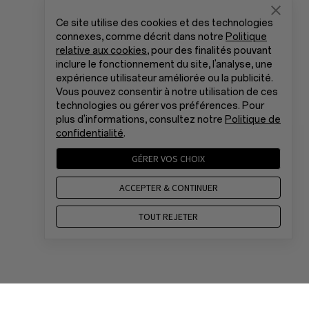
Ce site utilise des cookies et des technologies
connexes, comme décrit dans notre
Politique
relative aux cookies
, pour des finalités pouvant
inclure le fonctionnement du site, l'analyse, une
expérience utilisateur améliorée ou la publicité.
Vous pouvez consentir à notre utilisation de ces
technologies ou gérer vos préférences. Pour
plus d'informations, consultez notre
Politique de
confidentialité
.
GÉRER VOS CHOIX
ACCEPTER & CONTINUER
TOUT REJETER