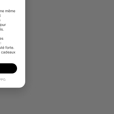
une même 
 
 
our 
s.

s 
 
é forte. 
s cadeaux 
OPPO.