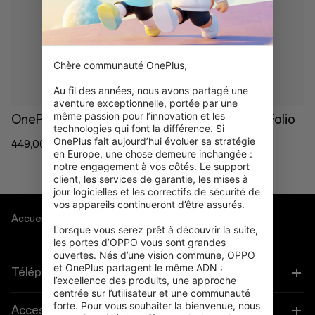
En rupture de stock
En rupture de stock
Chère communauté OnePlus,

Au fil des années, nous avons partagé une 
aventure exceptionnelle, portée par une 
même passion pour l’innovation et les 
OnePlus Pad Go 2
OnePlus Pad Lite Folio
technologies qui font la différence. Si 
Case
OnePlus fait aujourd’hui évoluer sa stratégie 
449,00 €
en Europe, une chose demeure inchangée : 
34,99 €
notre engagement à vos côtés. Le support 
client, les services de garantie, les mises à 
jour logicielles et les correctifs de sécurité de 
vos appareils continueront d’être assurés.

Accueil
Tablet
Lorsque vous serez prêt à découvrir la suite, 
les portes d’OPPO vous sont grandes 
ouvertes. Nés d’une vision commune, OPPO 
et OnePlus partagent le même ADN : 
Téléphones
l’excellence des produits, une approche 
centrée sur l’utilisateur et une communauté 
forte. Pour vous souhaiter la bienvenue, nous 
OnePlus 15
Accessoires