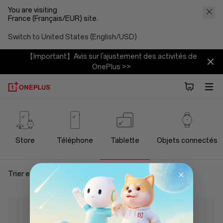
You are visiting
France (Français/EUR) site.
Switch to United States (English/USD)
【Important】Avis sur l'ajustement des activités de
OnePlus >>
OnePlus
Tablet
Store
Téléphone
Tablette
Objets connectés
Store
Trier et filtrer