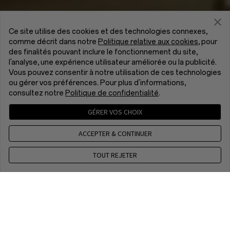
Ce site utilise des cookies et des technologies connexes,
comme décrit dans notre
Politique relative aux cookies
, pour
des finalités pouvant inclure le fonctionnement du site,
l'analyse, une expérience utilisateur améliorée ou la publicité.
Vous pouvez consentir à notre utilisation de ces technologies
ou gérer vos préférences. Pour plus d'informations,
consultez notre
Politique de confidentialité
.
GÉRER VOS CHOIX
ACCEPTER & CONTINUER
TOUT REJETER
Contactez nous
CET 8 a.m. - 5 p.m, Mon to Fri,Except public holidays
WhatsApp