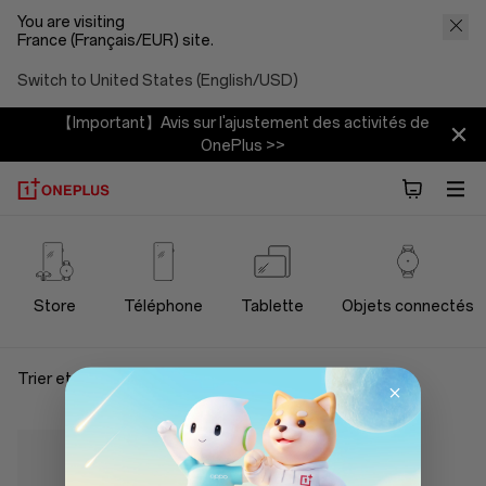
You are visiting
France (Français/EUR) site.
Switch to United States (English/USD)
【Important】Avis sur l'ajustement des activités de
OnePlus >>
OnePlus
Power
Store
Téléphone
Tablette
Objets connectés
Cables
Trier et filtrer
Store