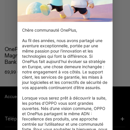
En rupture de stock
Chère communauté OnePlus,

Au fil des années, nous avons partagé une 
aventure exceptionnelle, portée par une 
OnePlus 22.5W
même passion pour l’innovation et les 
Magnetic Ring Power
technologies qui font la différence. Si 
OnePlus fait aujourd’hui évoluer sa stratégie 
Bank
en Europe, une chose demeure inchangée : 
notre engagement à vos côtés. Le support 
69,99 €
client, les services de garantie, les mises à 
jour logicielles et les correctifs de sécurité de 
vos appareils continueront d’être assurés.

Accueil
Power & Cables
Lorsque vous serez prêt à découvrir la suite, 
les portes d’OPPO vous sont grandes 
ouvertes. Nés d’une vision commune, OPPO 
et OnePlus partagent le même ADN : 
Téléphones
l’excellence des produits, une approche 
centrée sur l’utilisateur et une communauté 
forte. Pour vous souhaiter la bienvenue, nous 