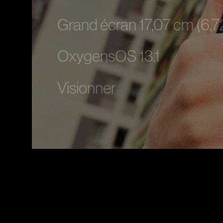
Grand écran 17,07 cm (6,7
OxygensOS 13.1
Visionner