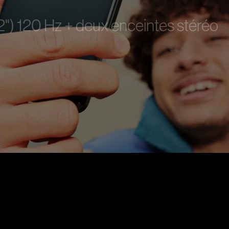
2") 120 Hz + deux enceintes stéréo