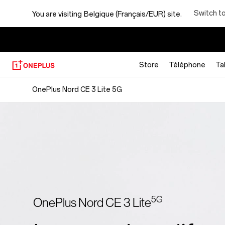
OnePlus
Switch t
You are visiting
Belgique (Français/EUR) site.
Nord
CE
Store
Téléphone
Ta
3
OnePlus Nord CE 3 Lite 5G
Lite
5G
5G
OnePlus Nord CE 3 Lite