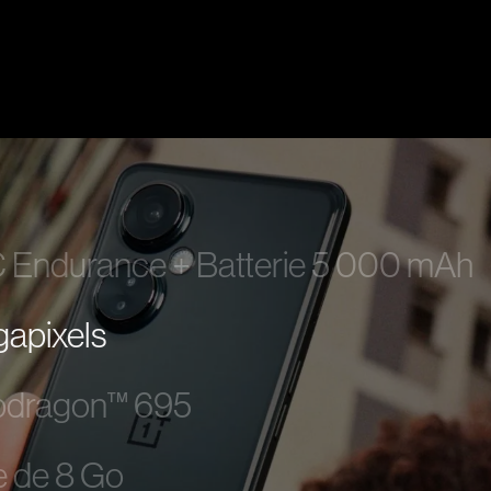
ndurance + Batterie 5 000 mAh
gapixels
pdragon™ 695
e de 8 Go