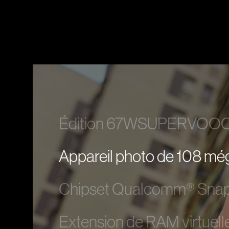
Édition 67WSUPERVOOC E
Appareil photo de 108 mé
Chipset Qualcomm® Sna
Extension de RAM virtuell