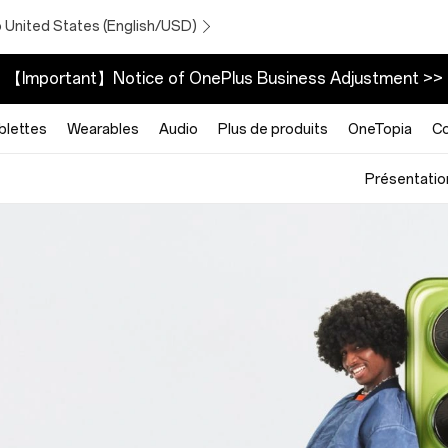
o United States (English/USD)
【Important】Notice of OnePlus Business Adjustment >>
blettes
Wearables
Audio
Plus de produits
OneTopia
C
Présentatio