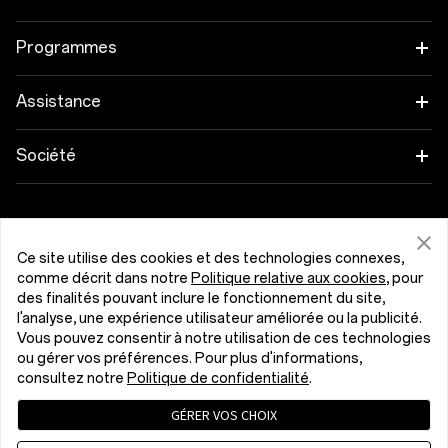
OnePlus 15R
Tablette
Programmes
OnePlus 13
Objets connectés
Associez vos appareils OnePlus
Assistance
OnePlus Nord 5
Audio
Programme de remise
FAQ Shopping
Société
OnePlus Nord CE5
Coques & Protections
Programme d’affiliation
Actualisation du logiciel
A propos de OnePlus
Alimentation et Câbles
Obtenir de l'aide de OnePlus
Reprise OnePlus
Service de réparation
Communauté
Ce site utilise des cookies et des technologies connexes,
Packs
comme décrit dans notre
Politique relative aux cookies
, pour
Manuels d’utilisation
Belgique (Français)
des finalités pouvant inclure le fonctionnement du site,
Red Cable Club
l'analyse, une expérience utilisateur améliorée ou la publicité.
Lifestyle
Nous contacter
Vous pouvez consentir à notre utilisation de ces technologies
OnePlus Store App
ou gérer vos préférences. Pour plus d'informations,
consultez notre
Politique de confidentialité
.
Dépannage
OxygenOS
GÉRER VOS CHOIX
Politique de confidentialité
Accord utilisateur
Accessibilité
Emploi
Conditions de vente
Security Response Center (OneSRC)