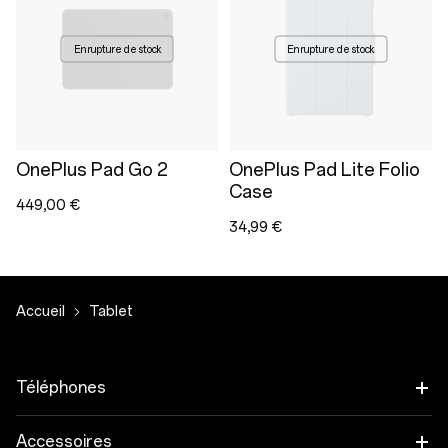
En rupture de stock
En rupture de stock
OnePlus Pad Go 2
OnePlus Pad Lite Folio
Case
449,00 €
34,99 €
Accueil
Tablet
Téléphones
OnePlus 15
Accessoires