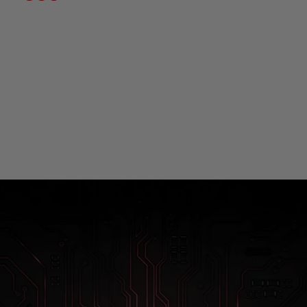
Die Leistung, mehr zu
schaffen.
Von Grund auf neu gebaut, mit Hilfe der 7nm
Technologie, setzt der neue Qualcomm®
Snapdragon™ 855 Prozessor neue Maßstäbe
für mobile Leistung. Genieße eine verbesserte
Gaming-Erfahrung, schärfere Fotos und eine
unglaubliche Akkuleistung. Mit dem OnePlus 7
läuft alles flüssig.