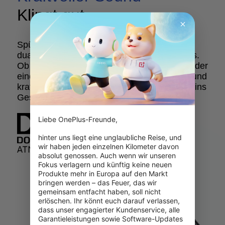
Klingt gut.
Spüre jede Note mit Hilfe unserer neuen,
dualen Stereo-Lautsprecher mit Dolby Atmos.
Ob es sich um ein Spiel, Musik, einen Film oder
einen Podcast handelt, die allumfassenden und
kraftvollen Lautsprecher bringen dich mitten ins
Geschehen.
Liebe OnePlus-Freunde,

hinter uns liegt eine unglaubliche Reise, und 
wir haben jeden einzelnen Kilometer davon 
absolut genossen. Auch wenn wir unseren 
Fokus verlagern und künftig keine neuen 
Produkte mehr in Europa auf den Markt 
bringen werden – das Feuer, das wir 
gemeinsam entfacht haben, soll nicht 
erlöschen. Ihr könnt euch darauf verlassen, 
dass unser engagierter Kundenservice, alle 
Garantieleistungen sowie Software-Updates 