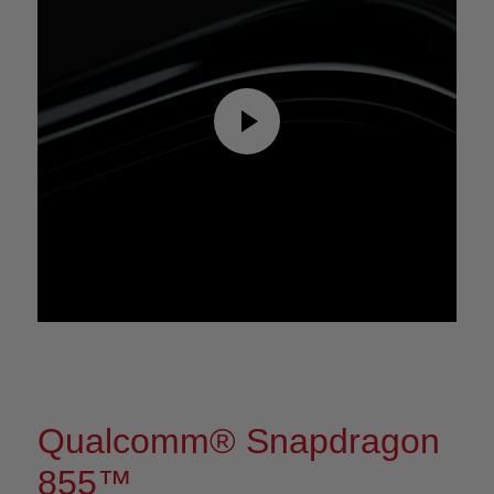
Qualcomm® Snapdragon
855™