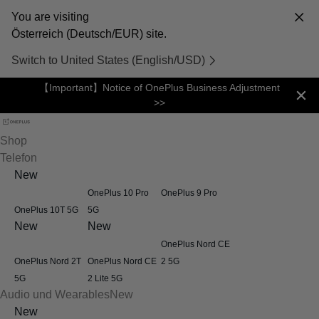
You are visiting
Österreich (Deutsch/EUR) site.
Switch to United States (English/USD)
【Important】Notice of OnePlus Business Adjustment
>>
Shop
Telefon
New
OnePlus 10 Pro
OnePlus 9 Pro
OnePlus 10T 5G
5G
New
New
OnePlus Nord CE
OnePlus Nord 2T
OnePlus Nord CE
2 5G
5G
2 Lite 5G
Audio und Wearables
New
New