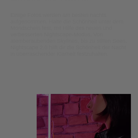
Einige Fotos werden am besten nachts
aufgenommen. Halte die Schönheit unter dem
Mondschein fest, mit Hilfe des neuen und
verbesserten Nightscape-Modus. Von
atemberaubenden Skylines, bis zu stillen Seen,
Nightscape 2.0 hilft dir die Schönheit der Nacht
in überraschender Klarheit festzuhalten.