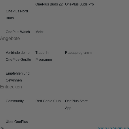
OnePlus Buds Z2
OnePlus Buds Pro
OnePlus Nord
Buds
OnePlus Watch
Mehr
Angebote
Verbinde deine
Trade-In-
Rabattprogramm
OnePlus-Geräte
Programm
Empfehlen und
Gewinnen
Entdecken
Community
Red Cable Club
OnePlus Store-
App
Über OnePlus
Sign in
Sign up