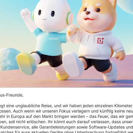
Nicht auf Lager
 15R Sandstone
OnePlus 15 Hole-Patte
c Case
Magnetic Case
,25 € With RedCoins
Save up to 2,00 € With RedCoins
us-Freunde,

€
39,99 €
iegt eine unglaubliche Reise, und wir haben jeden einzelnen Kilometer
ossen. Auch wenn wir unseren Fokus verlagern und künftig keine neu
hr in Europa auf den Markt bringen werden – das Feuer, das wir ge
en, soll nicht erlöschen. Ihr könnt euch darauf verlassen, dass unser 
 Kundenservice, alle Garantieleistungen sowie Software-Updates und
patches für eure aktuellen Geräte ohne Unterbrechung fortgeführt we