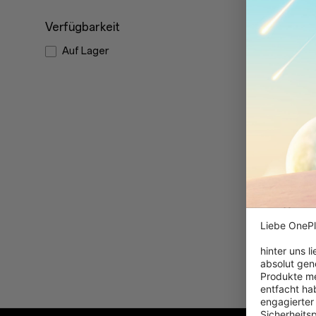
Verfügbarkeit
Auf Lager
OnePlus
Magneti
Save up to 1
Liebe OnePl
24,99 
hinter uns l
absolut gen
Produkte me
entfacht hab
engagierter
Sicherheits