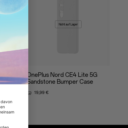
Nicht auf Lager
rn
OnePlus Nord CE4 Lite 5G
Sandstone Bumper Case
19,99 €
 davon 
en 
meinsam 
 
rden.
