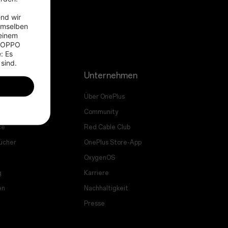
nd wir 
emselben 
einem 
 OPPO 
 Es 
 sind.
Unternehmen
a Kauf
Über OnePlus
ade
Community
ce
Red Cable Club
ücher
OnePlus Store-App
OxygenOS
g
Karriere
en
Nachhaltigkeit
Presse