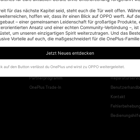
eit für das nächste Kapitel seid, steht euch die Tür weit offen. Währe
eiterreichen, hoffen wir, dass ihr einen Blick auf OPPO werft. Auf d
ebaut – einer gemeinsamen Leidenschaft für großartige Produkte, 
zerorientierten Ansatz und einer echten Community-Verbindung –, ist
stet, um unseren einzigartigen Spirit weiterzutragen. Und das Beste:
usive Vorteile auf euch, die maßgeschneidert für die OnePlus-Familie
Programme
Support
Jetzt Neues entdecken
Verbinde deine OnePlus-Geräte
FAQs zum Them
ck auf den Button verlässt du OnePlus und wirst zu OPPO weitergeleitet.
Rabattprogramm
Software-Upgr
Partnerprogramm
Reparaturservi
OnePlus Trade-In
Benutzerhandb
Kontakt
Fehlerbehebun
Bedienungshilf