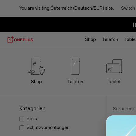
You are visiting
Österreich (Deutsch/EUR) site.
Switch 
【I
Shop
Telefon
Table
OnePlus
Cases
Protection
Shop
Telefon
Tablet
Store
Kategorien
Sortieren 
Etuis
Schutzvorrichtungen