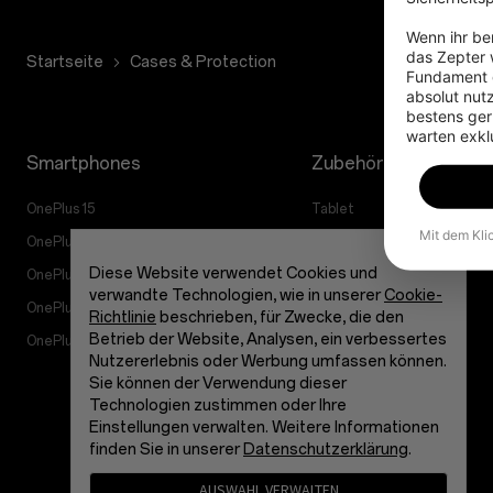
Wenn ihr ber
das Zepter w
Startseite
Cases & Protection
Fundament g
absolut nut
bestens gerü
warten exkl
Smartphones
Zubehör
OnePlus 15
Tablet
Mit dem Kli
OnePlus 15R
Wearables
Diese Website verwendet Cookies und
OnePlus 13
Audioprodukt
verwandte Technologien, wie in unserer
Cookie-
OnePlus Nord 5
Gehäuse & Schutz
Richtlinie
beschrieben, für Zwecke, die den
Betrieb der Website, Analysen, ein verbessertes
OnePlus Nord CE5
Netzanschluss & Kabel
Nutzererlebnis oder Werbung umfassen können.
Pakete
Sie können der Verwendung dieser
Technologien zustimmen oder Ihre
Lifestyle
Einstellungen verwalten. Weitere Informationen
finden Sie in unserer
Datenschutzerklärung
.
AUSWAHL VERWALTEN