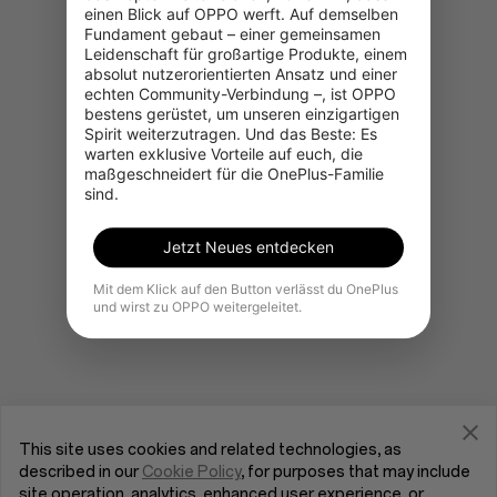
einen Blick auf OPPO werft. Auf demselben 
Fundament gebaut – einer gemeinsamen 
Leidenschaft für großartige Produkte, einem 
absolut nutzerorientierten Ansatz und einer 
Gehe zur OnePlus-Startseite
echten Community-Verbindung –, ist OPPO 
bestens gerüstet, um unseren einzigartigen 
Spirit weiterzutragen. Und das Beste: Es 
warten exklusive Vorteile auf euch, die 
maßgeschneidert für die OnePlus-Familie 
sind.
Jetzt Neues entdecken
Mit dem Klick auf den Button verlässt du OnePlus
und wirst zu OPPO weitergeleitet.
This site uses cookies and related technologies, as
described in our
Cookie Policy
, for purposes that may include
site operation, analytics, enhanced user experience, or