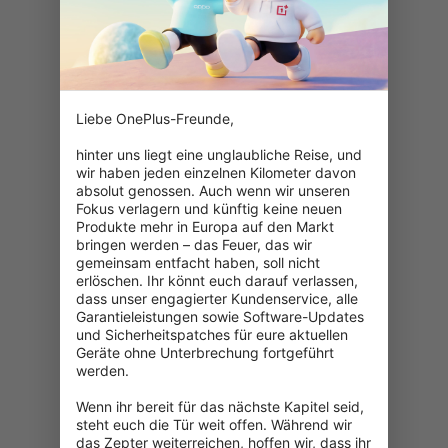
Liebe OnePlus-Freunde,

hinter uns liegt eine unglaubliche Reise, und 
wir haben jeden einzelnen Kilometer davon 
absolut genossen. Auch wenn wir unseren 
Fokus verlagern und künftig keine neuen 
Produkte mehr in Europa auf den Markt 
bringen werden – das Feuer, das wir 
gemeinsam entfacht haben, soll nicht 
erlöschen. Ihr könnt euch darauf verlassen, 
dass unser engagierter Kundenservice, alle 
Garantieleistungen sowie Software-Updates 
und Sicherheitspatches für eure aktuellen 
Geräte ohne Unterbrechung fortgeführt 
werden.

Wenn ihr bereit für das nächste Kapitel seid, 
404: Seite nicht gefunden
steht euch die Tür weit offen. Während wir 
das Zepter weiterreichen, hoffen wir, dass ihr 
Überprüfe die eingegebene URL.