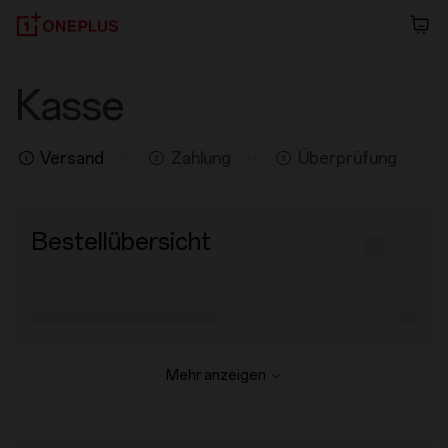
Checkout
Kasse
Payment
Versand
Zahlung
Überprüfung
Bestellübersicht
0,00 €
+ Promo-Code hinzufügen
Mehr anzeigen