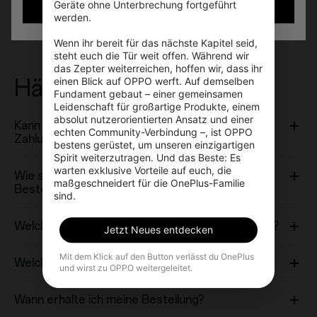
Geräte ohne Unterbrechung fortgeführt 
Bestätigen
werden.

Wenn ihr bereit für das nächste Kapitel seid, 
steht euch die Tür weit offen. Während wir 
das Zepter weiterreichen, hoffen wir, dass ihr 
Häufig gestellte Fragen
einen Blick auf OPPO werft. Auf demselben 
Fundament gebaut – einer gemeinsamen 
Leidenschaft für großartige Produkte, einem 
absolut nutzerorientierten Ansatz und einer 
Kann ich die Bestellung nach Abschluss der
echten Community-Verbindung –, ist OPPO 
Zahlung noch ändern?
bestens gerüstet, um unseren einzigartigen 
Spirit weiterzutragen. Und das Beste: Es 
warten exklusive Vorteile auf euch, die 
Wie schreibe ich die Lieferadresse für meine
maßgeschneidert für die OnePlus-Familie 
Bestellung richtig?
sind.
Welche Zahlungsfrist gilt nach Auftragserteilung?
Jetzt Neues entdecken
Mit dem Klick auf den Button verlässt du OnePlus
Welche Zahlungsmethoden akzeptiert OnePlus?
und wirst zu OPPO weitergeleitet.
Wann erhalte ich meine Bestellung?