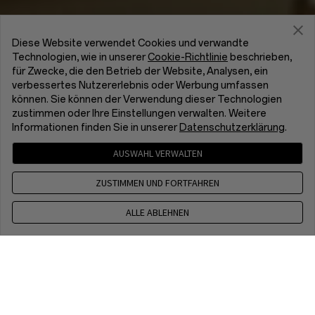
Diese Website verwendet Cookies und verwandte
Technologien, wie in unserer
Cookie-Richtlinie
beschrieben,
für Zwecke, die den Betrieb der Website, Analysen, ein
verbessertes Nutzererlebnis oder Werbung umfassen
können. Sie können der Verwendung dieser Technologien
zustimmen oder Ihre Einstellungen verwalten. Weitere
Informationen finden Sie in unserer
Datenschutzerklärung
.
AUSWAHL VERWALTEN
ZUSTIMMEN UND FORTFAHREN
ALLE ABLEHNEN
Kontakt
CET 8 a.m. - 5 p.m, Mon to Fri,Except public holidays
WhatsApp