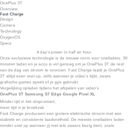
OnePlus 3T
Overview
Fast Charge
Design
Camera
Technology
OxygenOS
Specs
A day’s power in half an hour
Onze exclusieve technologie is de nieuwe norm voor snelladers. 30
minuten laden en je accu is vol genoeg om je OnePlus 3T de rest
van de dag van stroom te voorzien. Fast Charge laadt je OnePlus
3T altijd even snel op, zelfs wanneer je video's kijkt, zware
grafische games speelt of je gps gebruikt.
Vergelijking opladen tijdens het afspelen van video's
OnePlus 3T
Samsung S7 Edge
Google Pixel XL
Minder tijd in het stopcontact,
meer tijd in je broekzak
Fast Charge produceert een grotere elektrische stroom met een
stabiele en consistente laadsnelheid. De meeste snelladers laden
minder snel op wanneer jij met iets zwaars bezig bent, zoals