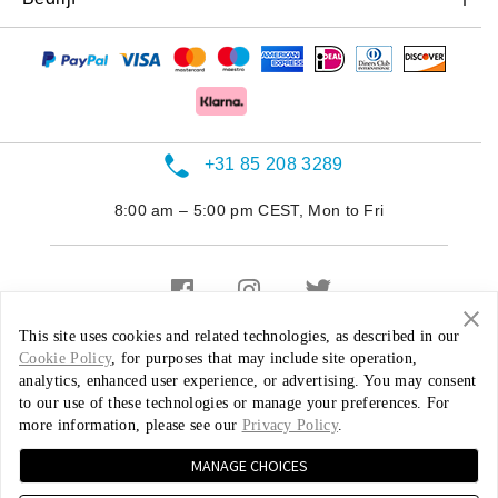
Bundels
Kortingsprogramma
Software-upgrades
OnePlus Nord CE 2 Lite 5G
Over OnePlus
Uitrusting
OnePlus-referral programma
Reparatieservice
OnePlus Nord 2 5G
Community
Partnerprogramma
Gebruikershandleidingen
Red Cable Club
+31 85 208 3289
Contact
OnePlus Store App
8:00 am – 5:00 pm CEST, Mon to Fri
OxygenOS
Vacatures
Duurzaamheid
This site uses cookies and related technologies, as described in our
Cookie Policy
Media
, for purposes that may include site operation,
Nederland ( Nederlands / EUR )
analytics, enhanced user experience, or advertising. You may consent
to our use of these technologies or manage your preferences. For
more information, please see our
Privacy Policy
.
Privacybeleid
User Agreement
de Verkoopsvoorwaarden gelezen en ga hiermee akkoord
MANAGE CHOICES
Security Feedback
Cookies