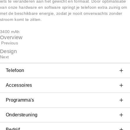
iets te veranderen aan het gewicht en formaat. Door optimalisatie
van onze hardware en software springt je telefoon extra zuinig om
met de beschikbare energie, zodat je nooit onverwachts zonder
stroom komt te zitten.
3400 mAh
Overview
Previous
Design
Next
Telefoon
OnePlus 11 5G
Accessoires
OnePlus 10T 5G
Audio & Wearables
Programma's
OnePlus 10 Pro 5G
Hoesjes en bescherming
Koppel je OnePlus-apparaten
Ondersteuning
OnePlus Nord CE 3 Lite 5G
Voeding en kabels
Inruilprogramma
Veelgestelde vragen over onze shop
Bedrijf
OnePlus Nord 2T 5G