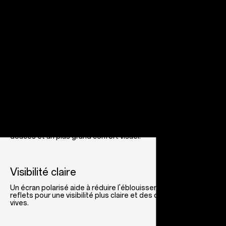
Uniformément coloré
Gardez vos yeux à l'aise avec un écran adaptatif amélioré. Le
matériel et le logiciel fonctionnent à l'unisson pour détecter
et ajuster la température des couleurs pour des tons
naturels et des teintes cohérentes.
Lumineux
Le contrôle de la luminosité vous permet de sélectionner la
luminosité idéale de votre écran parmi les 4096* niveaux
disponibles afin d'obtenir des transitions de luminosité plus
douces et un plus grand confort visuel.
mm®Snapdr
Visibilité claire
Un écran polarisé aide à réduire l'éblouissement et les
reflets pour une visibilité plus claire et des couleurs plus
vives.