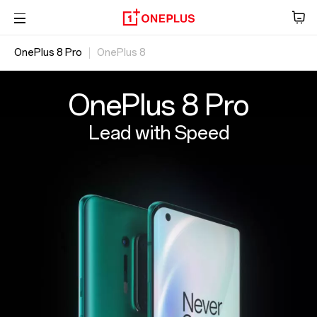
OnePlus 8 Pro
OnePlus 8
Téléphone
Présentation
Audio
Caractéristiques
OxygenOS
OnePlus 8 Pro
Tablet
Lead with Speed
Accessoires
Des offres
Store
OnePlus Featuring
Community