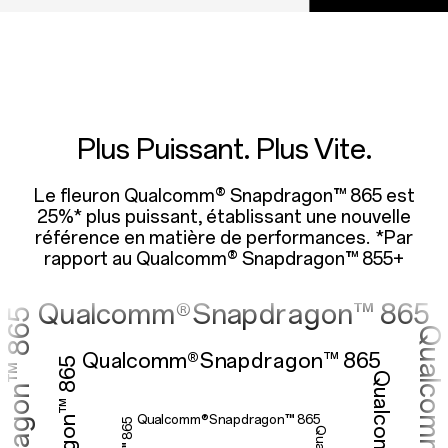
omm®Snapdra
lcomm®Snapdrago
Plus Puissant. Plus Vite.
Le fleuron Qualcomm® Snapdragon™ 865 est
25%* plus puissant, établissant une nouvelle
ualcomm®Snapdragon™ 
référence en matière de performances. *Par
rapport au Qualcomm® Snapdragon™ 855+
Qualcomm®Snapdragon™ 865
Qualcomm®Snapdragon™ 865
Qualcomm®Snapdragon™ 865