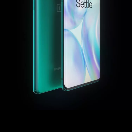
Support
or
S'inscrire
Se connecter
Mes commandes
Compte
Achievement
RedCoins
Red Cable Club
Coupon