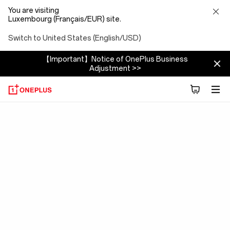
You are visiting
Luxembourg (Français/EUR) site.
Switch to United States (English/USD)
【Important】Notice of OnePlus Business
Adjustment >>
OxygenOS
15