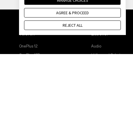
MANAGE CHOICES
AGREE & PROCEED
REJECT ALL
Telefon
Zubehör
OnePlus 12
Audio
OnePlus 12R
Hüllen und Schutz
OnePlus Open
Ladegeräte und Kabel
OnePlus 11 5G
Pakete
OnePlus Nord 3 5G
Lifestyle
OnePlus Nord CE 3 Lite 5G
Tablet
Wearables