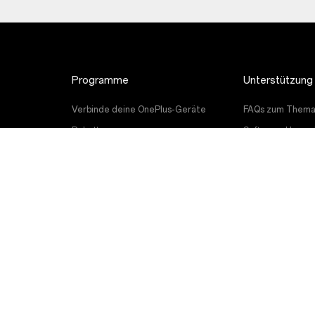
Programme
Unterstützung
Verbinde deine OnePlus-Geräte
FAQs zum Thema
Rabattprogramm
Software-Upgra
Empfehlen und Gewinnen
Reparaturservic
Partnerprogramm
Benutzerhandbü
Kontakt