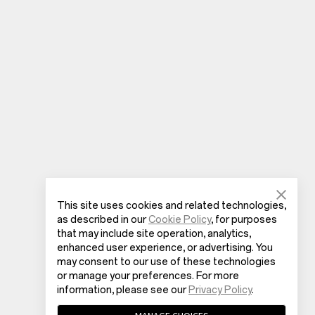
This site uses cookies and related technologies,
as described in our
Cookie Policy
, for purposes
that may include site operation, analytics,
enhanced user experience, or advertising. You
may consent to our use of these technologies
or manage your preferences. For more
information, please see our
Privacy Policy
.