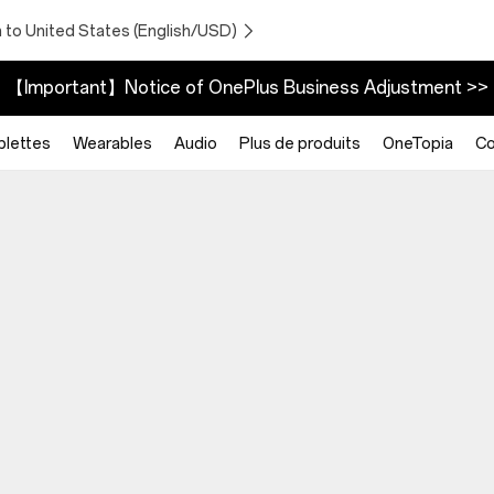
 to United States (English/USD)
【Important】Notice of OnePlus Business Adjustment >>
blettes
Wearables
Audio
Plus de produits
OneTopia
C