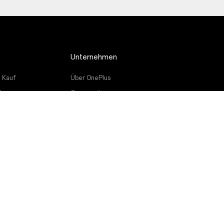
Unternehmen
 Kauf
Über OnePlus
de
Community
e
Red Cable Club
cher
OnePlus Store-App
OxygenOS
Careers
Nachhaltigkeit
Presse