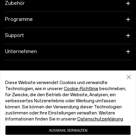
OnePlus 15
Zubehör
OnePlus 15R
Tablet
Programme
OnePlus 13
Wearables
Verbinde deine OnePlus-Geräte
Support
OnePlus Nord 5
Audioprodukt
Rabattprogramm
FAQs zum Thema Kauf
Unternehmen
OnePlus Nord CE5
Gehäuse & Schutz
Partnerprogramm
Software-Upgrade
Über OnePlus
Netzanschluss & Kabel
Support von OnePlus erhalten
OnePlus Trade-In
Reparaturservice
Community
Diese Website verwendet Cookies und verwandte
Pakete
Technologien, wie in unserer
Cookie-Richtlinie
beschrieben,
Benutzerhandbücher
Luxemburg (Deutsch)
für Zwecke, die den Betrieb der Website, Analysen, ein
Red Cable Club
verbessertes Nutzererlebnis oder Werbung umfassen
Lifestyle
Kontakt
können. Sie können der Verwendung dieser Technologien
OnePlus Store-App
zustimmen oder Ihre Einstellungen verwalten. Weitere
Informationen finden Sie in unserer
Datenschutzerklärung
.
Fehlerbehebung
OxygenOS
AUSWAHL VERWALTEN
Datenschutzerklärung
Benutzervereinbarung
Bedienungshilfen