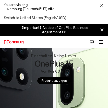
You are visiting
Luxemburg (Deutsch/EUR) site.
Switch to United States (English/USD)
【Important】Notice of OnePlus Business
Adjustment >>
OnePlus
Einschalten. Keine Limits.
OnePlus 15
Website:
Von 949,00 €
Phones,
Produkt anzeigen
Tablets
and