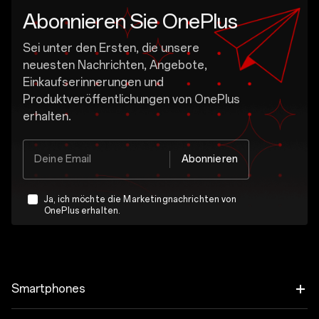
Abonnieren Sie OnePlus
Sei unter den Ersten, die unsere
neuesten Nachrichten, Angebote,
Einkaufserinnerungen und
Produktveröffentlichungen von OnePlus
erhalten.
Deine Email
Abonnieren
Ja, ich möchte die Marketingnachrichten von
OnePlus erhalten.
OnePlus darf mir auf der Grundlage meines Kauf- und Nutzungsverhaltens personalisierte Angebote senden. Das bedeutet, dass Werbung, die mir angezeigt wird, besser zu meinen persönlichen Interessen passt.
Mehr anzeigen
Ich habe die
Datenschutzrichtlinie gelesen.
Smartphones