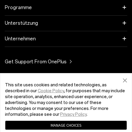
OnePlus 11 5G
Audio
Programme
OnePlus 10T 5G
Hüllen und Schutz
Verbinde deine OnePlus-Geräte
Unterstützung
OnePlus Nord 3 5G
Ladegeräte und Kabel
Rabattprogramm
FAQs zum Thema Kauf
Unternehmen
OnePlus Nord CE 3 Lite 5G
Pakete
Empfehlen und Gewinnen
Software-Upgrade
Über OnePlus
Get Support From OnePlus
OnePlus Nord 2T 5G
Ausrüstung
Partnerprogramm
Reparaturservice
Community
OnePlus Nord CE 2 Lite 5G
Luxemburg (Deutsch)
Benutzerhandbücher
Red Cable Club
This site uses cookies and related technologies, as
described in our
Cookie Policy
, for purposes that may include
Kontakt
site operation, analytics, enhanced user experience, or
OnePlus Store-App
advertising. You may consent to our use of these
technologies or manage your preferences. For more
OxygenOS
information, please see our
Privacy Policy
.
Datenschutzrichtlinie
Nutzungsbedingungen
MANAGE CHOICES
Careers
Verkaufsbedingungen gelesen und stimme ihnen zu