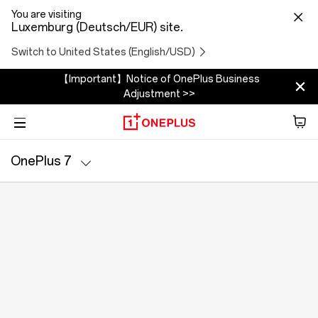
You are visiting
Luxemburg (Deutsch/EUR) site.
Switch to United States (English/USD)
【Important】Notice of OnePlus Business
Adjustment >>
Telefon
OnePlus 7
Audio
Technische Daten
Tablet
Zubehör
Angebote