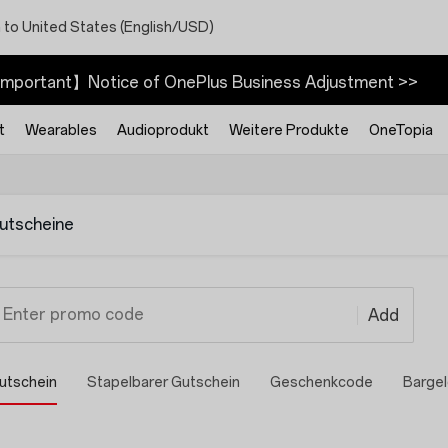
 to United States (English/USD)
mportant】Notice of OnePlus Business Adjustment >>
t
Wearables
Audioprodukt
Weitere Produkte
OneTopia
utscheine
Enter promo code
Add
utschein
Stapelbarer Gutschein
Geschenkcode
Bargel