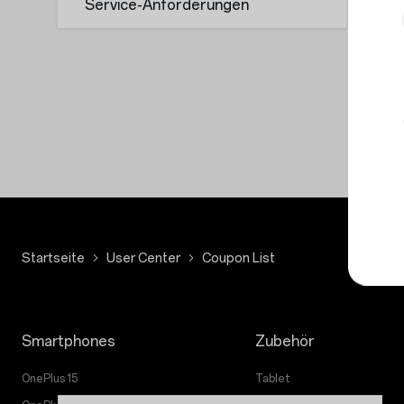
Service-Anforderungen
Startseite
User Center
Coupon List
Smartphones
Zubehör
OnePlus 15
Tablet