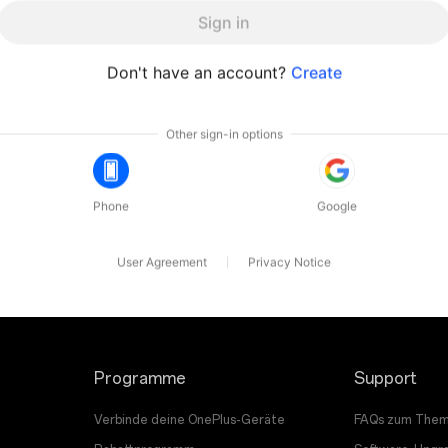
Programme
Support
Verbinde deine OnePlus-Geräte
FAQs zum Them