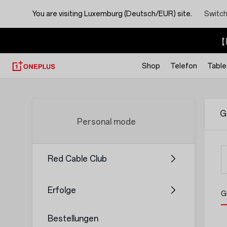
You are visiting
Luxemburg (Deutsch/EUR) site.
Switch
【I
Shop
Telefon
Table
OnePlus
Customer
G
Personal mode
Voucher
Red Cable Club
Erfolge
G
Bestellungen