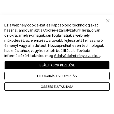
Ez a webhely cookie-kat és kapcsolódó technológiákat
használ, ahogyan azt a
Cookie-szabályzatunk
leírja, olyan
célokra, amelyek magukban foglalhatják a webhely
működését, az elemzést, a továbbfejlesztett felhasználói
élményt vagy a hirdetést. Hozzájárulhat ezen technológiák
használatához, vagy kezelheti beállításait. További
információkért tekintse meg
Adatvédelmi irányelveinket
.
BEÁLLÍTÁSOK KEZELÉSE
ELFOGADÁS ÉS FOLYTATÁS
ÖSSZES ELUTASÍTÁSA
Contact us
CET 9 a.m. - 6 p.m., Mon to Fri,Except public holidays