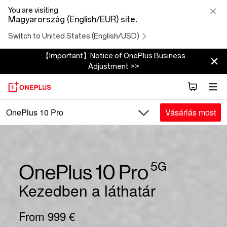
OnePlus
You are visiting
Magyarország (English/EUR) site.
10
Switch to United States (English/USD)
Pro
【Important】Notice of OnePlus Business
Adjustment >>
5G
Vásárlás most
OnePlus 10 Pro
Kezedben a láthatár
From 999 €