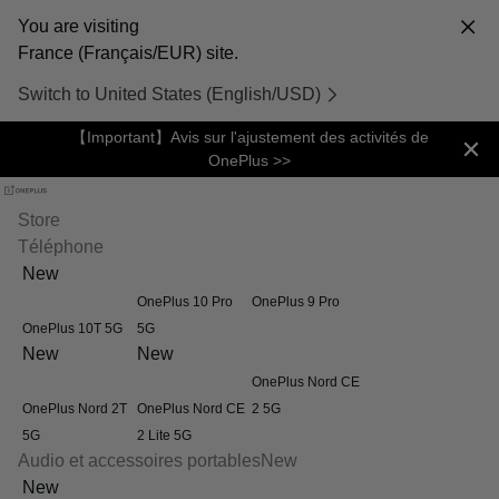
You are visiting
France (Français/EUR) site.
Switch to United States (English/USD)
【Important】Avis sur l'ajustement des activités de
OnePlus >>
Store
Téléphone
New
OnePlus 10 Pro
OnePlus 9 Pro
OnePlus 10T 5G
5G
New
New
OnePlus Nord CE
OnePlus Nord 2T
OnePlus Nord CE
2 5G
5G
2 Lite 5G
Audio et accessoires portables
New
New