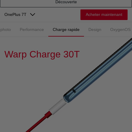
Découverte
Acheter maintenant
OnePlus 7T
 photo
Performance
Charge rapide
Design
OxygenOS
Warp Charge 30T