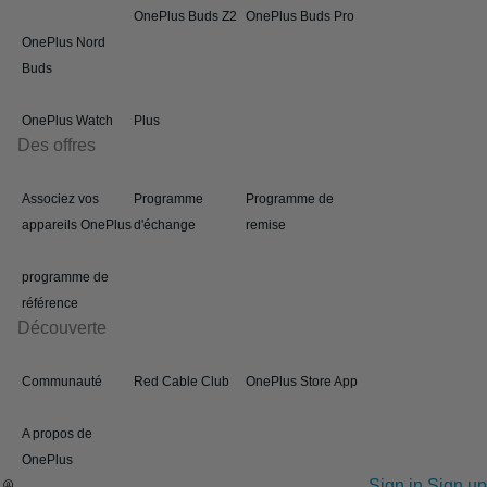
OnePlus Buds Z2
OnePlus Buds Pro
OnePlus Nord
Buds
OnePlus Watch
Plus
Des offres
Associez vos
Programme
Programme de
appareils OnePlus
d'échange
remise
programme de
référence
Découverte
Communauté
Red Cable Club
OnePlus Store App
A propos de
OnePlus
Sign in
Sign up