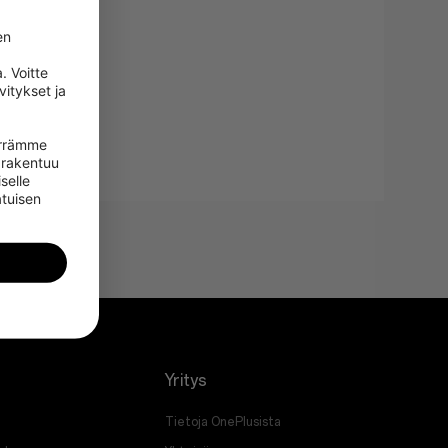
n 
 Voitte 
itykset ja 
irrämme 
rakentuu 
selle 
tuisen 
Yritys
Tietoja OnePlusista