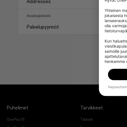
Hyvät OnePl
Addresses
Yhteinen ma
jokaisesta 
Asiakaspalvelu
lanseerauks
olla varmoja
Palvelupyynnöt
tietoturvapä
Kun haluatte
viestikapul
samoille juur
ajattelutaval
henkemme elo
Napsauttama
Puhelimet
Tarvikkeet
OnePlus 15
Tabletti