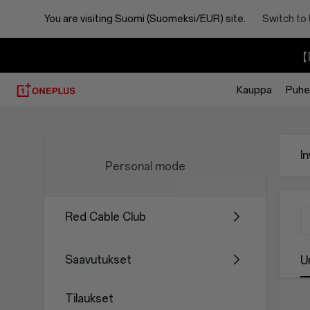
You are visiting
Suomi (Suomeksi/EUR) site.
Switch to
【I
Kauppa
Puhel
Invitation
Code
I
Personal mode
Center
Red Cable Club
Saavutukset
U
Tilaukset