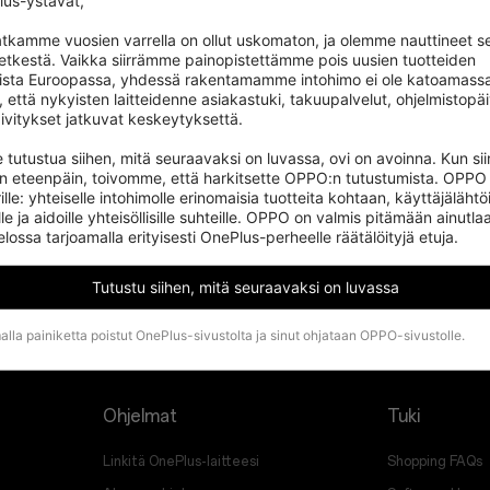
us-ystävät,

tkamme vuosien varrella on ollut uskomaton, ja olemme nauttineet se
hetkestä. Vaikka siirrämme painopistettämme pois uusien tuotteiden 
ista Euroopassa, yhdessä rakentamamme intohimo ei ole katoamassa.
, että nykyisten laitteidenne asiakastuki, takuupalvelut, ohjelmistopäiv
ivitykset jatkuvat keskeytyksettä.

 tutustua siihen, mitä seuraavaksi on luvassa, ovi on avoinna. Kun si
an eteenpäin, toivomme, että harkitsette OPPO:n tutustumista. OPPO 
ille: yhteiselle intohimolle erinomaisia tuotteita kohtaan, käyttäjälähtöi
le ja aidoille yhteisöllisille suhteille. OPPO on valmis pitämään ainutlaa
ssa tarjoamalla erityisesti OnePlus-perheelle räätälöityjä etuja.
Tutustu siihen, mitä seuraavaksi on luvassa
lla painiketta poistut OnePlus-sivustolta ja sinut ohjataan OPPO-sivustolle.
Ohjelmat
Tuki
Linkitä OnePlus-laitteesi
Shopping FAQs