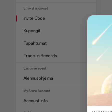
Erikoistarjoukset
Invite Code
Kupongit
Tapahtumat
Trade-in Records
Exclusive event
Alennusohjelma
My Store Account
Account Info