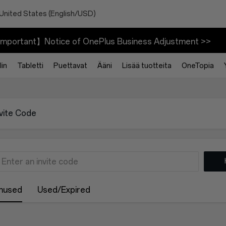
 United States (English/USD)
mportant】Notice of OnePlus Business Adjustment >>
in
Tabletti
Puettavat
Ääni
Lisää tuotteita
OneTopia
nvite Code
nused
Used/Expired