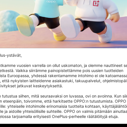
OnePlus Pad Go 2
us-ystävät,

tkamme vuosien varrella on ollut uskomaton, ja olemme nauttineet se
hetkestä. Vaikka siirrämme painopistettämme pois uusien tuotteiden 
ista Euroopassa, yhdessä rakentamamme intohimo ei ole katoamassa.
, että nykyisten laitteidenne asiakastuki, takuupalvelut, ohjelmistopäiv
ivitykset jatkuvat keskeytyksettä.

 tutustua siihen, mitä seuraavaksi on luvassa, ovi on avoinna. Kun si
an eteenpäin, toivomme, että harkitsette OPPO:n tutustumista. OPPO 
ille: yhteiselle intohimolle erinomaisia tuotteita kohtaan, käyttäjälähtöi
le ja aidoille yhteisöllisille suhteille. OPPO on valmis pitämään ainutlaa
ssa tarjoamalla erityisesti OnePlus-perheelle räätälöityjä etuja.