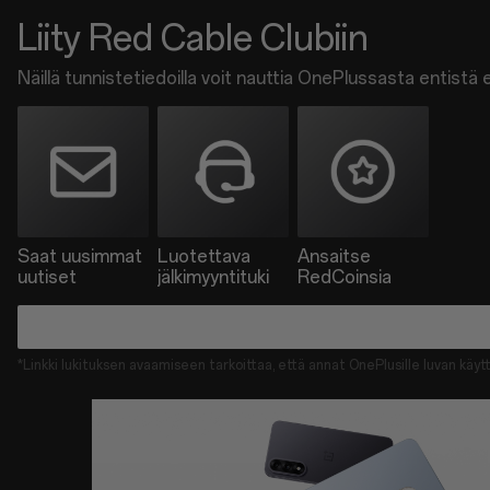
Red
Liity Red Cable Clubiin
Cable
Club
Näillä tunnistetiedoilla voit nauttia OnePlussasta entist
Saat uusimmat
Luotettava
Ansaitse
uutiset
jälkimyyntituki
RedCoinsia
*Linkki lukituksen avaamiseen tarkoittaa, että annat OnePlusille luvan käyttä