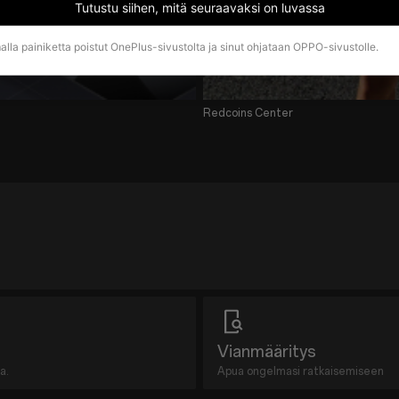
Tutustu siihen, mitä seuraavaksi on luvassa
lla painiketta poistut OnePlus-sivustolta ja sinut ohjataan OPPO-sivustolle.
Redcoins Center
Vianmääritys
a.
Apua ongelmasi ratkaisemiseen