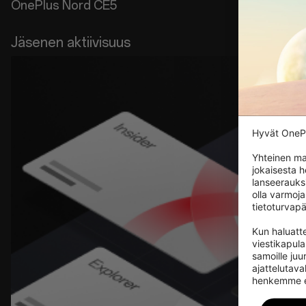
OnePlus Nord CE5
Jäsenen aktiivisuus
Hyvät OnePl
Yhteinen ma
jokaisesta 
lanseerauks
olla varmoja
tietoturvapä
Kun haluatte
viestikapul
samoille juur
ajattelutaval
henkemme elo