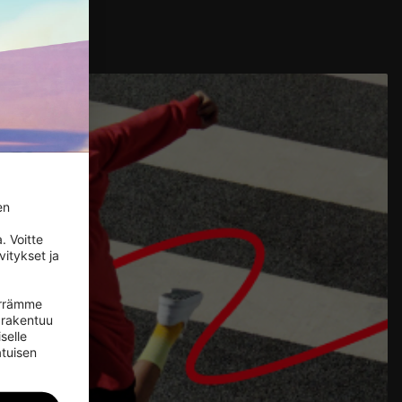
n 
 Voitte 
itykset ja 
irrämme 
rakentuu 
selle 
tuisen 