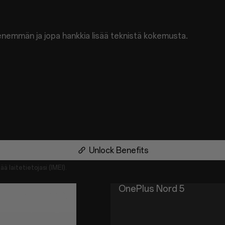
ä enemmän ja jopa hankkia lisää teknistä kokemusta.
Unlock Benefits
ä laitetietojasi (IMEI).
OnePlus Nord 5