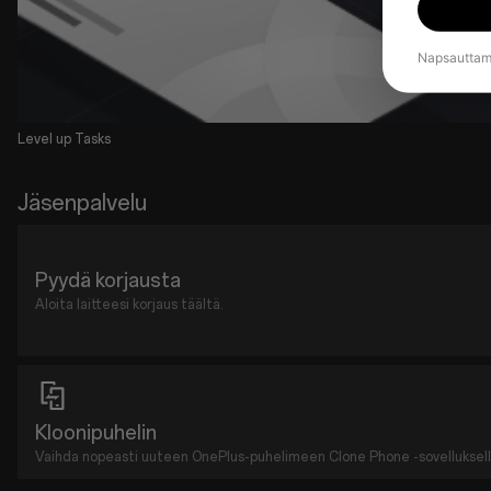
Napsauttama
Level up Tasks
Jäsenpalvelu
Pyydä korjausta
Aloita laitteesi korjaus täältä.
Kloonipuhelin
Vaihda nopeasti uuteen OnePlus-puhelimeen Clone Phone -sovelluksell