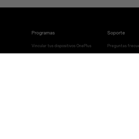
Programas
Soporte
Vincular tus dispositivos OnePlus
Preguntas frecu
Programa de descuentos
Actualización de
Programa de referencia
Servicio de repar
Programa de afiliación
Manuales del usu
Ponte en Contac