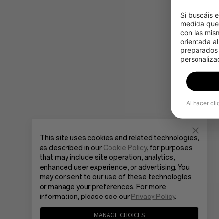
Si buscáis e
medida que 
con las mis
orientada al
preparados p
personalizad
Al hacer cli
This site uses cookies and related technologies,
as described in our
Cookie Policy
, for purposes
that may include site operation, analytics,
enhanced user experience, or advertising. You
may consent to our use of these technologies
or manage your preferences. For more
information, please see our
Privacy Policy
.
MANAGE CHOICES