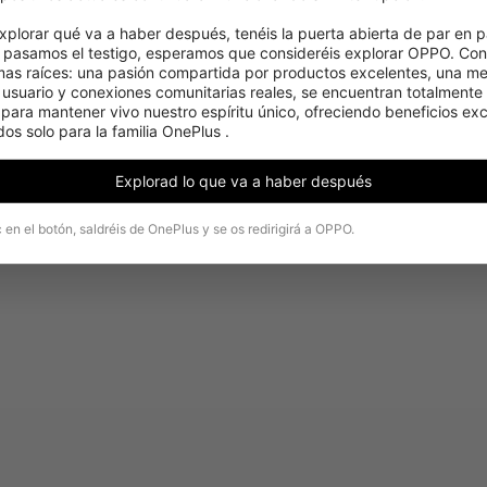
Ir a la página de inicio de OnePlus
xplorar qué va a haber después, tenéis la puerta abierta de par en pa
pasamos el testigo, esperamos que consideréis explorar OPPO. Cons
mas raíces: una pasión compartida por productos excelentes, una men
 usuario y conexiones comunitarias reales, se encuentran totalmente 
ara mantener vivo nuestro espíritu único, ofreciendo beneficios excl
os solo para la familia OnePlus .
Explorad lo que va a haber después
c en el botón, saldréis de OnePlus y se os redirigirá a OPPO.