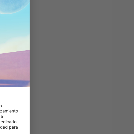
a 
zamiento 
e 
edicado, 
idad para 