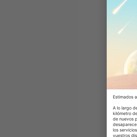
Estimados a
A lo largo d
kilómetro d
de nuevos p
desaparecer
los servicio
vuestros dis