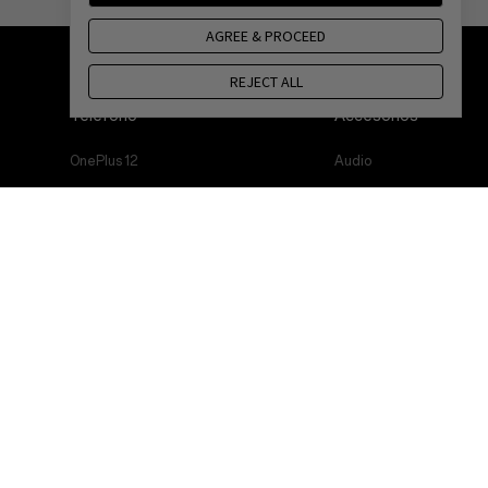
AGREE & PROCEED
REJECT ALL
Teléfono
Accesorios
OnePlus 12
Audio
OnePlus 12R
Fundas y protección
OnePlus Open
Cables
OnePlus 11 5G
Bundles
OnePlus Nord 3 5G
Lifestyle
OnePlus Nord CE 3 Lite 5G
Tablet
Wearables