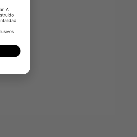
r. A 
truido 
talidad 
usivos 