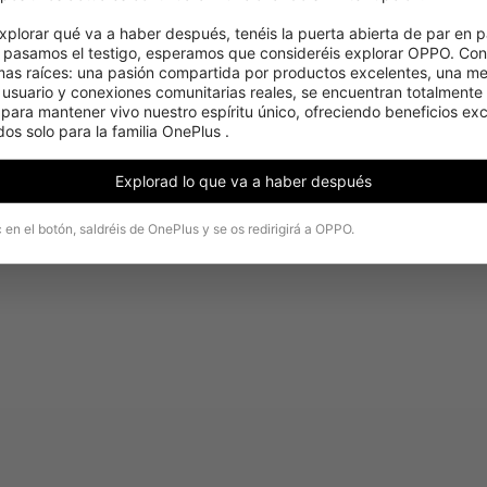
Ir a la página de inicio de OnePlus
xplorar qué va a haber después, tenéis la puerta abierta de par en pa
pasamos el testigo, esperamos que consideréis explorar OPPO. Cons
mas raíces: una pasión compartida por productos excelentes, una men
 usuario y conexiones comunitarias reales, se encuentran totalmente 
ara mantener vivo nuestro espíritu único, ofreciendo beneficios excl
os solo para la familia OnePlus .
Explorad lo que va a haber después
c en el botón, saldréis de OnePlus y se os redirigirá a OPPO.