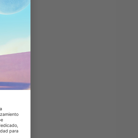
a 
zamiento 
e 
edicado, 
idad para 