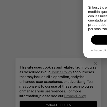
Si buscáis e
medida que 
con las mis
orientada al
preparados p
personalizad
Al hacer cli
This site uses cookies and related technologies,
as described in our
Cookie Policy
, for purposes
that may include site operation, analytics,
enhanced user experience, or advertising. You
may consent to our use of these technologies
or manage your preferences. For more
information, please see our
Privacy Policy
.
MANAGE CHOICES