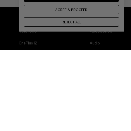
AGREE & PROCEED
REJECT ALL
Teléfono
Accesorios
OnePlus 12
Audio
OnePlus 12R
Fundas y protección
OnePlus Open
Cables
OnePlus 11 5G
Bundles
OnePlus Nord 3 5G
Lifestyle
OnePlus Nord CE 3 Lite 5G
Tablet
Wearables