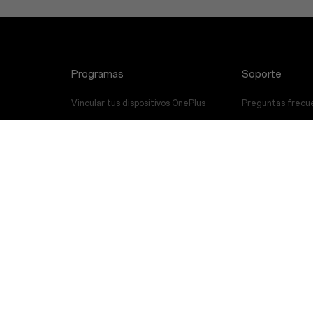
Programas
Soporte
Vincular tus dispositivos OnePlus
Preguntas frecu
Programa de descuentos
Actualización de
Programa de referencia
Servicio de repar
Programa de afiliación
Manuales del usu
Ponte en Contac