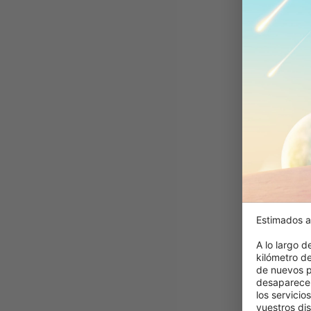
Estimados a
A lo largo d
kilómetro d
de nuevos p
desaparecer
los servicio
vuestros dis