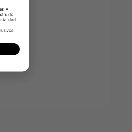
r. A 
truido 
talidad 
usivos 