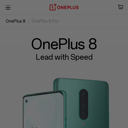
OnePlus 8
OnePlus 8 Pro
Teléfono
Descripción general
Audio
Especificaciones
OxygenOS
OnePlus 8
Tablet
Lead with Speed
Accesorios
Ofertas
Tienda
OnePlus Featuring
Comunidad