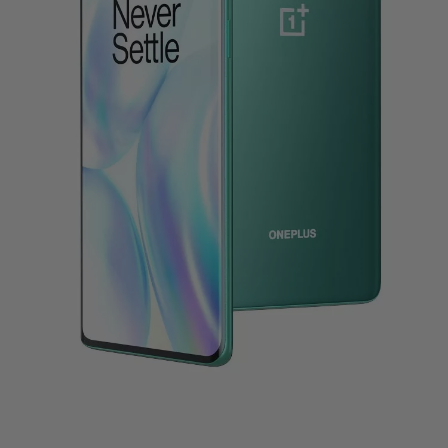
Soporte
or
Regístrate
Iniciar sesión
Pedidos
Cuenta
Achievement
RedCoins
Red Cable Club
Cupón