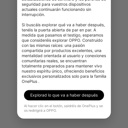
seguridad para vuestros dispositivos 
actuales continuarán funcionando sin 
interrupción.

Si buscáis explorar qué va a haber después, 
tenéis la puerta abierta de par en par. A 
medida que pasamos el testigo, esperamos 
Potente rendimiento 5G
que consideréis explorar OPPO. Construido 
con las mismas raíces: una pasión 
compartida por productos excelentes, una 
Descarga películas en segundos, comparte
mentalidad orientada al usuario y conexiones 
fotos casi al instante y obtén una extensa
comunitarias reales, se encuentran 
cobertura de red con 5G. *
totalmente preparados para mantener vivo 
nuestro espíritu único, ofreciendo beneficios 
exclusivos personalizados solo para la familia 
OnePlus .
Explorad lo que va a haber después
Al hacer clic en el botón, saldréis de OnePlus y se
os redirigirá a OPPO.