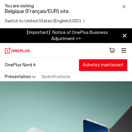
OnePlus
You are visiting
Belgique (Français/EUR) site.
Nord
Switch to United States (English/USD)
4
【Important】Notice of OnePlus Business
Adjustment >>
OnePlus Nord 4
Achetez maintenant
Présentation
Spécifications