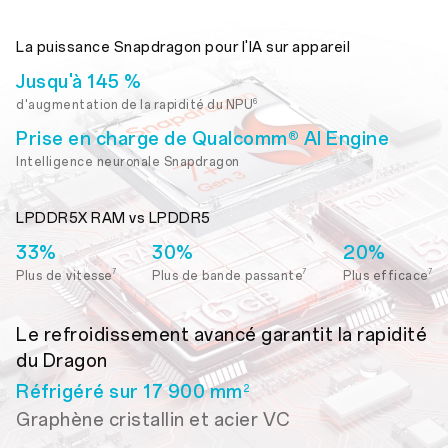
La puissance Snapdragon pour l'IA sur appareil
Jusqu'à 145 %
6
d'augmentation de la rapidité du NPU
Prise en charge de Qualcomm® AI Engine
Intelligence neuronale Snapdragon
LPDDR5X RAM vs LPDDR5
33%
30%
20%
7
7
7
Plus de vitesse
Plus de bande passante
Plus efficace
Le refroidissement avancé garantit la rapidité
du Dragon
Réfrigéré sur 17 900 mm
2
Graphène cristallin et acier VC