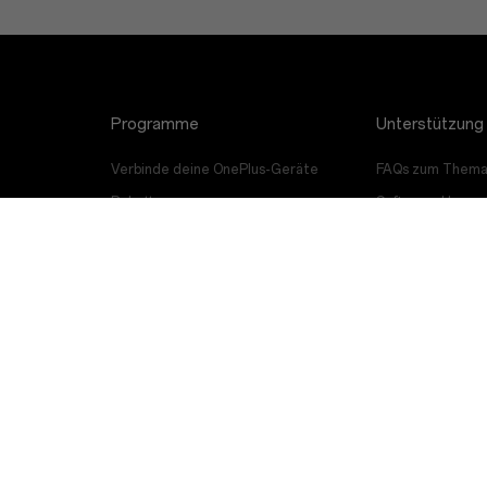
Programme
Unterstützung
Verbinde deine OnePlus-Geräte
FAQs zum Thema
Rabattprogramm
Software-Upgra
Empfehlen und Gewinnen
Reparaturservic
Partnerprogramm
Benutzerhandbü
Kontakt