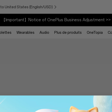
 to United States (English/USD)
【Important】Notice of OnePlus Business Adjustment >>
blettes
Wearables
Audio
Plus de produits
OneTopia
C