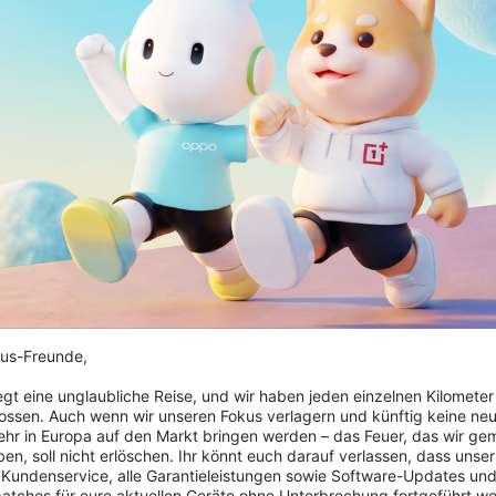
us-Freunde,

404: Seite nicht gefunden
iegt eine unglaubliche Reise, und wir haben jeden einzelnen Kilometer
ossen. Auch wenn wir unseren Fokus verlagern und künftig keine neu
Überprüfe die eingegebene URL.
hr in Europa auf den Markt bringen werden – das Feuer, das wir ge
en, soll nicht erlöschen. Ihr könnt euch darauf verlassen, dass unser 
 Kundenservice, alle Garantieleistungen sowie Software-Updates und
patches für eure aktuellen Geräte ohne Unterbrechung fortgeführt we