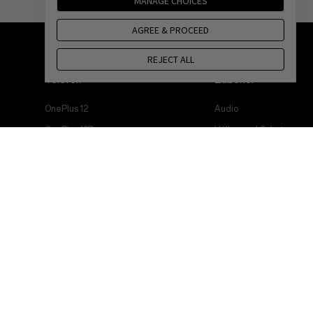
MANAGE CHOICES
AGREE & PROCEED
REJECT ALL
Telefon
Zubehör
OnePlus 12
Audio
OnePlus 12R
Hüllen und Schutz
OnePlus Open
Ladegeräte und Kabel
OnePlus 11 5G
Pakete
OnePlus Nord 3 5G
Lifestyle
OnePlus Nord CE 3 Lite 5G
Tablet
Wearables