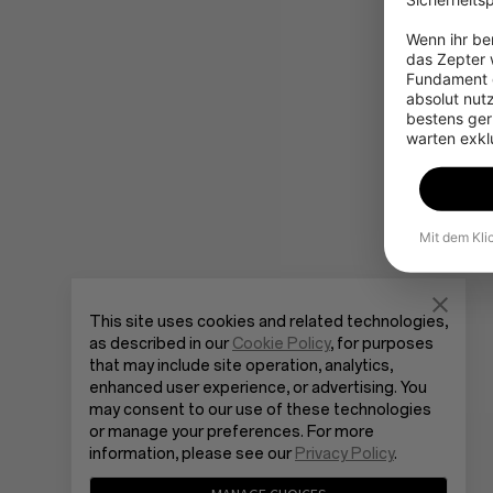
Wenn ihr ber
das Zepter w
Fundament g
absolut nut
bestens gerü
warten exkl
Mit dem Kli
This site uses cookies and related technologies,
as described in our
Cookie Policy
, for purposes
that may include site operation, analytics,
enhanced user experience, or advertising. You
may consent to our use of these technologies
or manage your preferences. For more
information, please see our
Privacy Policy
.