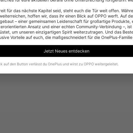
Gehe zur OnePlus-Startseite
eit für das nächste Kapitel seid, steht euch die Tür weit offen. Währe
eiterreichen, hoffen wir, dass ihr einen Blick auf OPPO werft. Auf d
ebaut – einer gemeinsamen Leidenschaft für großartige Produkte, 
zerorientierten Ansatz und einer echten Community-Verbindung –, ist
stet, um unseren einzigartigen Spirit weiterzutragen. Und das Beste:
usive Vorteile auf euch, die maßgeschneidert für die OnePlus-Familie
Jetzt Neues entdecken
ck auf den Button verlässt du OnePlus und wirst zu OPPO weitergeleitet.