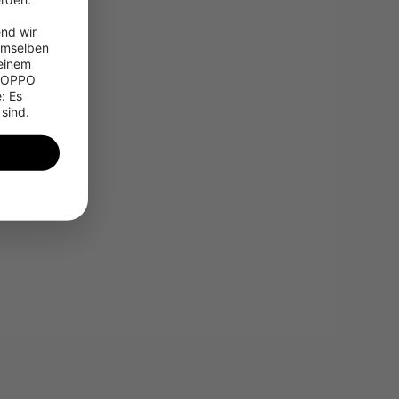
nd wir 
emselben 
einem 
 OPPO 
 Es 
 sind.