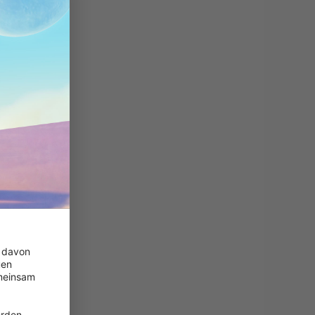
 davon 
en 
meinsam 
 
rden.
