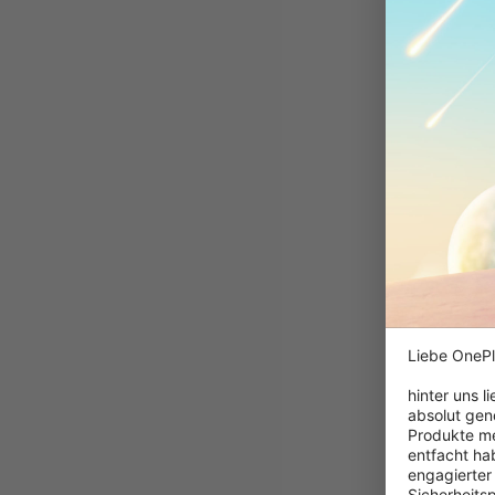
Liebe OnePl
hinter uns l
absolut gen
Produkte me
entfacht hab
engagierter
Sicherheits