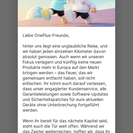
Liebe OnePlus-Freunde,

hinter uns liegt eine unglaubliche Reise, und 
wir haben jeden einzelnen Kilometer davon 
absolut genossen. Auch wenn wir unseren 
Fokus verlagern und künftig keine neuen 
Produkte mehr in Europa auf den Markt 
bringen werden – das Feuer, das wir 
gemeinsam entfacht haben, soll nicht 
erlöschen. Ihr könnt euch darauf verlassen, 
dass unser engagierter Kundenservice, alle 
Garantieleistungen sowie Software-Updates 
und Sicherheitspatches für eure aktuellen 
Geräte ohne Unterbrechung fortgeführt 
werden.

Wenn ihr bereit für das nächste Kapitel seid, 
404: Seite nicht gefunden
steht euch die Tür weit offen. Während wir 
das Zepter weiterreichen, hoffen wir, dass ihr 
Überprüfe die eingegebene URL.