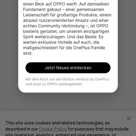
einen Blick auf OPPO werft. Auf demselben 
Fundament gebaut – einer gemeinsamen 
Leidenschaft für großartige Produkte, einem 
absolut nutzerorientierten Ansatz und einer 
Gehe zur OnePlus-Startseite
echten Community-Verbindung –, ist OPPO 
bestens gerüstet, um unseren einzigartigen 
Spirit weiterzutragen. Und das Beste: Es 
warten exklusive Vorteile auf euch, die 
maßgeschneidert für die OnePlus-Familie 
sind.
Jetzt Neues entdecken
Mit dem Klick auf den Button verlässt du OnePlus
und wirst zu OPPO weitergeleitet.
This site uses cookies and related technologies, as
described in our
Cookie Policy
, for purposes that may include
site operation, analytics, enhanced user experience, or