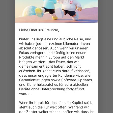
Liebe OnePlus-Freunde,

hinter uns liegt eine unglaubliche Reise, und 
wir haben jeden einzelnen Kilometer davon 
absolut genossen. Auch wenn wir unseren 
Fokus verlagern und künftig keine neuen 
Produkte mehr in Europa auf den Markt 
bringen werden – das Feuer, das wir 
gemeinsam entfacht haben, soll nicht 
erlöschen. Ihr könnt euch darauf verlassen, 
dass unser engagierter Kundenservice, alle 
Garantieleistungen sowie Software-Updates 
und Sicherheitspatches für eure aktuellen 
Geräte ohne Unterbrechung fortgeführt 
werden.

Wenn ihr bereit für das nächste Kapitel seid, 
404: Seite nicht gefunden
steht euch die Tür weit offen. Während wir 
das Zepter weiterreichen, hoffen wir, dass ihr 
Überprüfe die eingegebene URL.