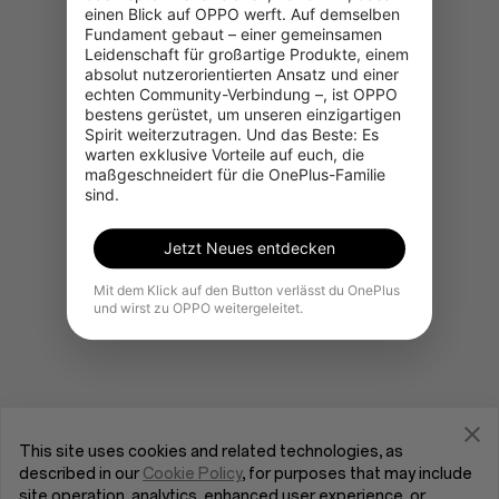
einen Blick auf OPPO werft. Auf demselben 
Fundament gebaut – einer gemeinsamen 
Leidenschaft für großartige Produkte, einem 
absolut nutzerorientierten Ansatz und einer 
Gehe zur OnePlus-Startseite
echten Community-Verbindung –, ist OPPO 
bestens gerüstet, um unseren einzigartigen 
Spirit weiterzutragen. Und das Beste: Es 
warten exklusive Vorteile auf euch, die 
maßgeschneidert für die OnePlus-Familie 
sind.
Jetzt Neues entdecken
Mit dem Klick auf den Button verlässt du OnePlus
und wirst zu OPPO weitergeleitet.
This site uses cookies and related technologies, as
described in our
Cookie Policy
, for purposes that may include
site operation, analytics, enhanced user experience, or