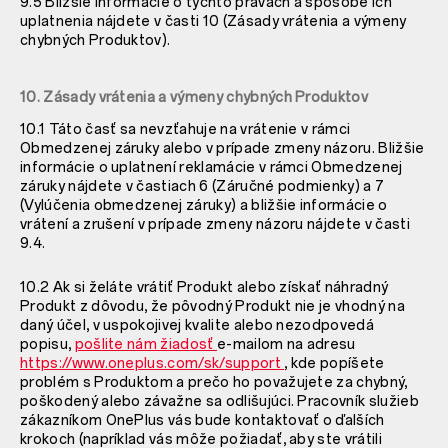
9.5 Bližšie informácie o týchto právach a spôsobe ich
uplatnenia nájdete v časti 10 (Zásady vrátenia a výmeny
chybných Produktov).
10. Zásady vrátenia a výmeny chybných Produktov
10.1 Táto časť sa nevzťahuje na vrátenie v rámci
Obmedzenej záruky alebo v prípade zmeny názoru. Bližšie
informácie o uplatnení reklamácie v rámci Obmedzenej
záruky nájdete v častiach
6 (Záručné podmienky) a
7
(Vylúčenia obmedzenej záruky) a bližšie informácie o
vrátení a zrušení v prípade zmeny názoru nájdete v časti
9.4.
10.2 Ak si želáte vrátiť Produkt alebo získať náhradný
Produkt z dôvodu, že pôvodný Produkt nie je vhodný na
daný účel, v uspokojivej kvalite alebo nezodpovedá
popisu,
pošlite nám žiadosť
e-mailom na adresu
https://www.oneplus.com/sk/support
, kde popíšete
problém s Produktom a prečo ho považujete za chybný,
poškodený alebo závažne sa odlišujúci. Pracovník služieb
zákazníkom OnePlus vás bude kontaktovať o ďalších
krokoch (napríklad vás môže požiadať, aby ste vrátili