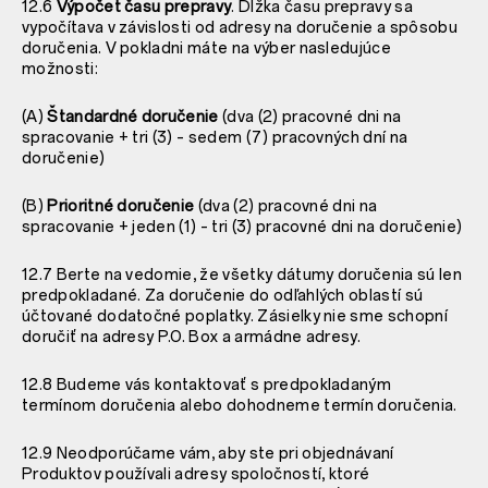
12.6
Výpočet času prepravy
. Dĺžka času prepravy sa
vypočítava v závislosti od adresy na doručenie a spôsobu
doručenia. V pokladni máte na výber nasledujúce
možnosti:
(A)
Štandardné doručenie
(dva (2) pracovné dni na
spracovanie + tri (3) – sedem (7) pracovných dní na
doručenie)
(B)
Prioritné doručenie
(dva (2) pracovné dni na
spracovanie + jeden (1) – tri (3) pracovné dni na doručenie)
12.7 Berte na vedomie, že všetky dátumy doručenia sú len
predpokladané. Za doručenie do odľahlých oblastí sú
účtované dodatočné poplatky. Zásielky nie sme schopní
doručiť na adresy P.O. Box a armádne adresy.
12.8 Budeme vás kontaktovať s predpokladaným
termínom doručenia alebo dohodneme termín doručenia.
12.9 Neodporúčame vám, aby ste pri objednávaní
Produktov používali adresy spoločností, ktoré