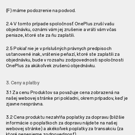
(F) máme podozrenie na podvod.
2.4 V tomto prípade spoločnosť OnePlus zruší vašu
objednávku, oznámi vám jej zrušenie a vráti vám včas
peniaze, ktoré ste za ňu zaplatili.
2.5 Pokiaľ nie je v príslušných právnych predpisoch
ustanovené inak, vrátenie peňazí, ktoré ste zaplatili za
objednávku, bude v rozsahu zodpovednosti spoločnosti
OnePlus za akúkoľvek zrušenú objednávku.
3. Ceny a platby
3.1 Za cenu Produktov sa považuje cena zobrazená na
našej webovej stránke pri pokladni, okrem prípadov, keď je
zjavne nesprávna.
3.2 Cena produktu nezahŕňa poplatky za dopravu (bližšie
informácie o poplatkoch za dopravu nájdete na našej
webovej stránke) a akékoľvek poplatky za transakciu (za
ktoré nenesieme zodpovednosť).