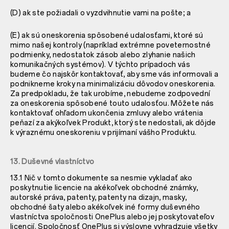
(D) ak ste požiadali o vyzdvihnutie vami na pošte; a
(E) ak sú oneskorenia spôsobené udalosťami, ktoré sú
mimo našej kontroly (napríklad extrémne poveternostné
podmienky, nedostatok zásob alebo zlyhanie našich
komunikačných systémov). V týchto prípadoch vás
budeme čo najskôr kontaktovať, aby sme vás informovali a
podnikneme kroky na minimalizáciu dôvodov oneskorenia.
Za predpokladu, že tak urobíme, nebudeme zodpovední
za oneskorenia spôsobené touto udalosťou. Môžete nás
kontaktovať ohľadom ukončenia zmluvy alebo vrátenia
peňazí za akýkoľvek Produkt, ktorý ste nedostali, ak dôjde
k výraznému oneskoreniu v prijímaní vášho Produktu.
13. Duševné vlastníctvo
13.1 Nič v tomto dokumente sa nesmie vykladať ako
poskytnutie licencie na akékoľvek obchodné známky,
autorské práva, patenty, patenty na dizajn, masky,
obchodné šaty alebo akékoľvek iné formy duševného
vlastníctva spoločnosti OnePlus alebo jej poskytovateľov
licencií. Spoločnosť OnePlus si výslovne vyhradzuje všetky