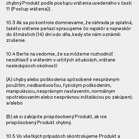
chybný Produkt podľa postupu vrátenia uvedeného v časti
11 (Postup vrátenia)).
10.3 Ak sa po kontrole domnievame, že náhrada je splatná,
takéto vrátenie peňazí spracujeme čo najskôr a najneskôr
do štrnástich (14) dní odo dňa, kedy ste nám oznámili
zrušenie.
10.4 Berte na vedomie, že sa môžeme rozhodnúť
nesúhlasiť s vrátením v určitých situáciách, vrátane
nasledujúcich okolností:
(A) chyby alebo poškodenia spôsobené nesprávnym
použitím, nedbanlivosťou, fyzickým poškodením,
manipuláciou, nesprávnym nastavením, normálnym
opotrebovaním alebo nesprávnou inštaláciou po zakúpení;
a/alebo
(B) ak si zakúpite prispôsobený Produkt, ak nie
prispôsobený Produkt chybný.
10.5 Vo všetkých prípadoch skontrolujeme Produkt a