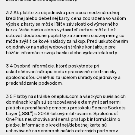
3.3 Ak platíte za objednávku pomocou medzinárodnej
kreditnej alebo debetnej karty, cena zobrazená vo vašom
výpise z karty sa môže líšiť v závislosti od výmenného
kurzu. Vaša banka alebo vydavateľ karty si môže tiež
účtovať dodatočné poplatky za zámenu cudzej meny, čo
môže zvýšiť celkové náklady za nákup. Pred uskutočnením
objednávky na našej webovej stránke kontaktuje pre
bližšie informácie svoju banku alebo vydavateľa karty.
3.4 Osobné informácie, ktoré poskytnete pri
uskutočňovaní nákupu budú spracované elektronicky
spoločnosťou OnePlus za účelom úhrady objednávky a
predchádzanie podvodom.
3.5 Platby na stránke oneplus.com a všetkých súvisiacich
doménach krajín sú spracovávané externými partnermi
platieb a prenášané pomocou protokolu Secure Sockets
Layer („SSL“) s 2048-bitovým šifrovaním. Spoločnosť
OnePlus neuchováva ani nemá prístup k informáciám o
platbe. Informácie o kreditnej/debetnej karte sú
uchovávané na serveroch našich externých partnerov