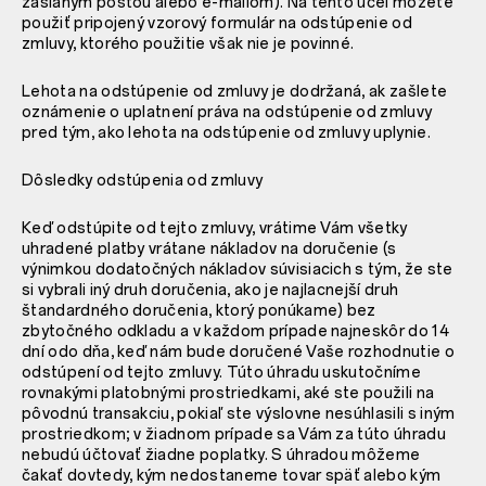
zaslaným poštou alebo e-mailom). Na tento účel môžete
použiť pripojený vzorový formulár na odstúpenie od
zmluvy, ktorého použitie však nie je povinné.
Lehota na odstúpenie od zmluvy je dodržaná, ak zašlete
oznámenie o uplatnení práva na odstúpenie od zmluvy
pred tým, ako lehota na odstúpenie od zmluvy uplynie.
Dôsledky odstúpenia od zmluvy
Keď odstúpite od tejto zmluvy, vrátime Vám všetky
uhradené platby vrátane nákladov na doručenie (s
výnimkou dodatočných nákladov súvisiacich s tým, že ste
si vybrali iný druh doručenia, ako je najlacnejší druh
štandardného doručenia, ktorý ponúkame) bez
zbytočného odkladu a v každom prípade najneskôr do 14
dní odo dňa, keď nám bude doručené Vaše rozhodnutie o
odstúpení od tejto zmluvy. Túto úhradu uskutočníme
rovnakými platobnými prostriedkami, aké ste použili na
pôvodnú transakciu, pokiaľ ste výslovne nesúhlasili s iným
prostriedkom; v žiadnom prípade sa Vám za túto úhradu
nebudú účtovať žiadne poplatky. S úhradou môžeme
čakať dovtedy, kým nedostaneme tovar späť alebo kým