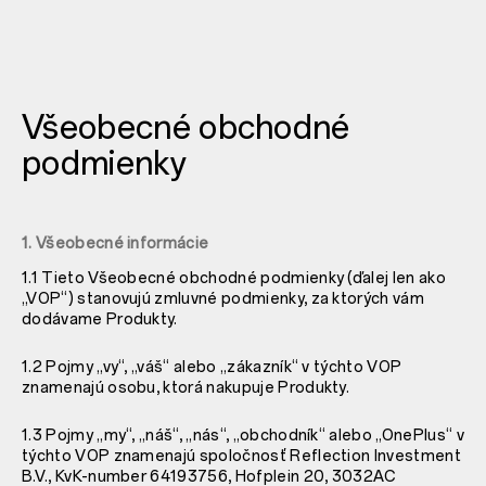
Všeobecné obchodné
podmienky
1. Všeobecné informácie
1.1 Tieto Všeobecné obchodné podmienky (ďalej len ako
„VOP“) stanovujú zmluvné podmienky, za ktorých vám
dodávame Produkty.
1.2 Pojmy „vy“, „váš“ alebo „zákazník“ v týchto VOP
znamenajú osobu, ktorá nakupuje Produkty.
1.3 Pojmy „my“, „náš“, „nás“, „obchodník“ alebo „OnePlus“ v
týchto VOP znamenajú spoločnosť Reflection Investment
B.V., KvK-number 64193756, Hofplein 20, 3032AC