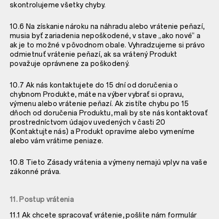
skontrolujeme všetky chyby.
10.6 Na získanie nároku na náhradu alebo vrátenie peňazí,
musia byť zariadenia nepoškodené, v stave „ako nové“ a
ak je to možné v pôvodnom obale. Vyhradzujeme si právo
odmietnuť vrátenie peňazí, ak sa vrátený Produkt
považuje oprávnene za poškodený.
10.7 Ak nás kontaktujete do 15 dní od doručenia o
chybnom Produkte, máte na výber vybrať si opravu,
výmenu alebo vrátenie peňazí. Ak zistíte chybu po 15
dňoch od doručenia Produktu, mali by ste nás kontaktovať
prostredníctvom údajov uvedených v časti 20
(Kontaktujte nás) a Produkt opravíme alebo vymeníme
alebo vám vrátime peniaze.
10.8 Tieto Zásady vrátenia a výmeny nemajú vplyv na vaše
zákonné práva.
11. Postup vrátenia
11.1 Ak chcete spracovať vrátenie, pošlite nám formulár