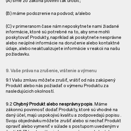
(A) sme zo zákona povinní tak urobiť;
(B) máme podozrenie na podvod; a/alebo
(C) v primeranom čase nám neposkytnete nami žiadané
informácie, ktoré sú potrebné na to, aby sme mohli
poskytovať Produkty, napríklad ak poskytnete nesprávne
alebo neúplné informácie na doručenie alebo kontaktné
údaje, alebo neaktualizujete informácie v reakcii na našu
požiadavku.
9. Vaše práva na zrušenie, vrátenie a výmenu
9.1 Vašu zmluvu môžete zrušiť, vrátiť od nás zakúpený
Produkt alebo nás požiadať o výmenu Produktu za
nasledujúcich okolností.
9.2
Chybný Produkt alebo nesprávny popis
. Máme
zákonnú povinnosť dodať Produkty, ktoré sú
vhodné na
daný účel, majú uspokojivú kvalitu a zodpovedajú popisu
.
Svoju objednávku môžete zrušiť alebo si nechať Produkt
opraviť alebo vymeniť v súlade s postupom uvedeným v