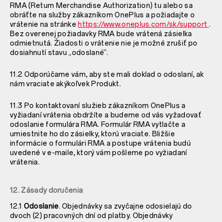
RMA (Return Merchandise Authorization) tu alebo sa
obráťte na služby zákazníkom OnePlus a požiadajte o
vrátenie na stránke
https://www.oneplus.com/sk/support
.
Bez overenej požiadavky RMA bude vrátená zásielka
odmietnutá. Žiadosti o vrátenie nie je možné zrušiť po
dosiahnutí stavu „odoslané“.
11.2 Odporúčame vám, aby ste mali doklad o odoslaní, ak
nám vraciate akýkoľvek Produkt.
11.3 Po kontaktovaní služieb zákazníkom OnePlus a
vyžiadaní vrátenia obdržíte a budeme od vás vyžadovať
odoslanie formulára RMA. Formulár RMA vytlačte a
umiestnite ho do zásielky, ktorú vraciate. Bližšie
informácie o formulári RMA a postupe vrátenia budú
uvedené v e-maile, ktorý vám pošleme po vyžiadaní
vrátenia.
12. Zásady doručenia
12.1
Odoslanie
. Objednávky sa zvyčajne odosielajú do
dvoch (2) pracovných dní od platby. Objednávky