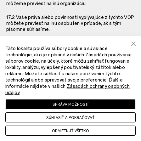
môžeme previesť na inú organizáciu.
17.2 Vaše práva alebo povinnosti vyplývajúce z týchto VOP
môžete previesť na inú osobu len v prípade, ak s tým
písomne súhlasíme.
18. Zmeny
Táto lokalita používa súbory cookie a súvisiace
technológie, ako je opísané v našich
Zásadách používania
18.1 Vyhradzujeme si právo aktualizovať tieto VOP
súborov cookie
, na účely, ktoré môžu zahŕňať fungovanie
kedykoľvek bez predchádzajúceho upozornenia
lokality, analýzu, vylepšený používateľský zážitok alebo
aktualizáciou našej webovej stránky.
reklamu. Môžete súhlasiť s naším používaním týchto
technológií alebo spravovať svoje preferencie. Ďalšie
18.2 Na základe časti
18.3 nižšie, budete viazaní verziou
informácie nájdete v našich
Zásadách ochrany osobných
VOP platných v čase uzavretia zmluvy.
údajov
.
18.3 Od spoločnosti OnePlus sa môže vyžadovať, aby
SPRÁVA MOŽNOSTÍ
zmenila VOP, ktorým podliehate, z nasledujúcich dôvodov:
SÚHLASIŤ A POKRAČOVAŤ
(A) ak sa od nás vyžaduje, aby sme vykonali takéto zmeny
v súlade s platnými právnymi predpismi alebo
ODMIETNUŤ VŠETKO
nariadeniami; a/alebo