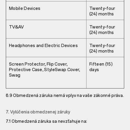
Mobile Devices
Twenty-four
(24) months
TV&AV
Twenty-four
(24) months
Headphones and Electric Devices
Twenty-four
(24) months
Screen Protector, Flip Cover,
Fifteen (15)
Protective Case, StyleSwap Cover,
days
Swag
6.9 Obmedzená záruka nemá vplyv na vaše zákonné práva.
7. Vylúčenia obmedzenej záruky
7.1 Obmedzená záruka sa nevzťahuje na: