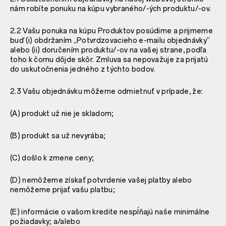
nám robíte ponuku na kúpu vybraného/-ých produktu/-ov.
2.2 Vašu ponuka na kúpu Produktov posúdime a prijmeme
buď (i) obdržaním „Potvrdzovacieho e-mailu objednávky“
alebo (ii) doručením produktu/-ov na vašej strane, podľa
toho k čomu dôjde skôr. Zmluva sa nepovažuje za prijatú
do uskutočnenia jedného z týchto bodov.
2.3 Vašu objednávku môžeme odmietnuť v prípade, že:
(A) produkt už nie je skladom;
(B) produkt sa už nevyrába;
(C) došlo k zmene ceny;
(D) nemôžeme získať potvrdenie vašej platby alebo
nemôžeme prijať vašu platbu;
(E) informácie o vašom kredite nespĺňajú naše minimálne
požiadavky; a/alebo