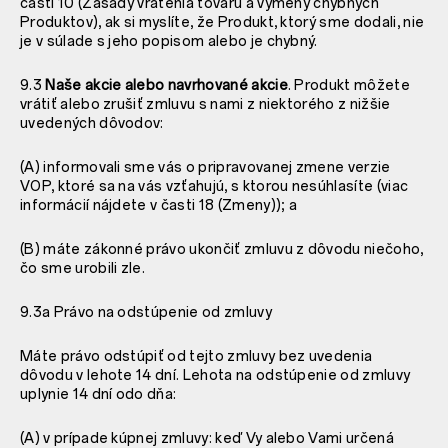
časti 10 (Zásady vrátenia tovaru a výmeny chybných
Produktov), ak si myslíte, že Produkt, ktorý sme dodali, nie
je v súlade s jeho popisom alebo je chybný.
9.3
Naše akcie alebo navrhované akcie
. Produkt môžete
vrátiť alebo zrušiť zmluvu s nami z niektorého z nižšie
uvedených dôvodov:
(A) informovali sme vás o pripravovanej zmene verzie
VOP, ktoré sa na vás vzťahujú, s ktorou nesúhlasíte (viac
informácií nájdete v časti 18 (Zmeny)); a
(B) máte zákonné právo ukončiť zmluvu z dôvodu niečoho,
čo sme urobili zle.
9.3a Právo na odstúpenie od zmluvy
Máte právo odstúpiť od tejto zmluvy bez uvedenia
dôvodu v lehote 14 dní. Lehota na odstúpenie od zmluvy
uplynie 14 dní odo dňa:
(A) v prípade kúpnej zmluvy: keď Vy alebo Vami určená