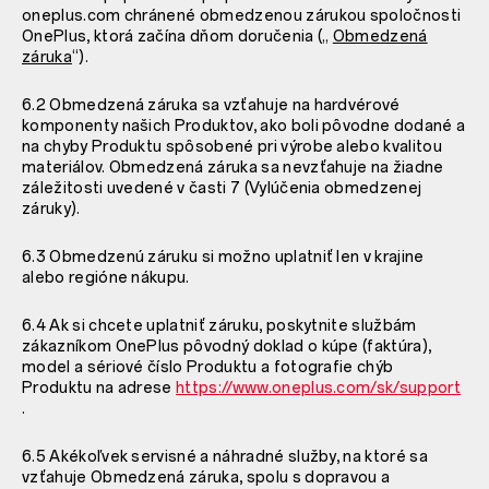
oneplus.com chránené obmedzenou zárukou spoločnosti
OnePlus, ktorá začína dňom doručenia („
Obmedzená
záruka
“).
6.2 Obmedzená záruka sa vzťahuje na hardvérové
komponenty našich Produktov, ako boli pôvodne dodané a
na chyby Produktu spôsobené pri výrobe alebo kvalitou
materiálov. Obmedzená záruka sa nevzťahuje na žiadne
záležitosti uvedené v časti 7 (Vylúčenia obmedzenej
záruky).
6.3 Obmedzenú záruku si možno uplatniť len v krajine
alebo regióne nákupu.
6.4 Ak si chcete uplatniť záruku, poskytnite službám
zákazníkom OnePlus pôvodný doklad o kúpe (faktúra),
model a sériové číslo Produktu a fotografie chýb
Produktu na adrese
https://www.oneplus.com/sk/support
.
6.5 Akékoľvek servisné a náhradné služby, na ktoré sa
vzťahuje Obmedzená záruka, spolu s dopravou a