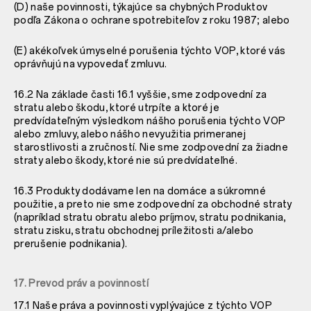
(D) naše povinnosti, týkajúce sa chybných Produktov
podľa Zákona o ochrane spotrebiteľov z roku 1987; alebo
(E) akékoľvek úmyselné porušenia týchto VOP, ktoré vás
oprávňujú na vypovedať zmluvu.
16.2 Na základe časti
16.1 vyššie, sme zodpovední za
stratu alebo škodu, ktoré utrpíte a ktoré je
predvídateľným výsledkom nášho porušenia týchto VOP
alebo zmluvy, alebo nášho nevyužitia primeranej
starostlivosti a zručností. Nie sme zodpovední za žiadne
straty alebo škody, ktoré nie sú predvídateľné.
16.3 Produkty dodávame len na domáce a súkromné
použitie, a preto nie sme zodpovední za obchodné straty
(napríklad stratu obratu alebo príjmov, stratu podnikania,
stratu zisku, stratu obchodnej príležitosti a/alebo
prerušenie podnikania).
17. Prevod práv a povinností
17.1 Naše práva a povinnosti vyplývajúce z týchto VOP