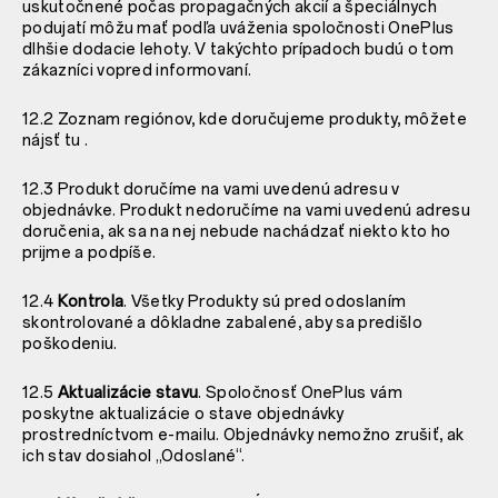
uskutočnené počas propagačných akcií a špeciálnych
podujatí môžu mať podľa uváženia spoločnosti OnePlus
dlhšie dodacie lehoty. V takýchto prípadoch budú o tom
zákazníci vopred informovaní.
12.2 Zoznam regiónov, kde doručujeme produkty, môžete
nájsť
tu
.
12.3 Produkt doručíme na vami uvedenú adresu v
objednávke. Produkt nedoručíme na vami uvedenú adresu
doručenia, ak sa na nej nebude nachádzať niekto kto ho
prijme a podpíše.
12.4
Kontrola
. Všetky Produkty sú pred odoslaním
skontrolované a dôkladne zabalené, aby sa predišlo
poškodeniu.
12.5
Aktualizácie stavu
. Spoločnosť OnePlus vám
poskytne aktualizácie o stave objednávky
prostredníctvom e-mailu. Objednávky nemožno zrušiť, ak
ich stav dosiahol „Odoslané“.