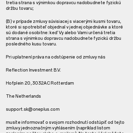
tretia strana s výnimkou dopravcu nadobudnete fyzickú
držbu tovaru;
(B) v prípade zmluvy súvisiacej s viacerými kusmi tovaru,
ktoré si spotrebiteľ objednal v jednej objednávke a ktoré
sú dodané osobitne: keď Vy alebo Vami určená tretia
strana s výnimkou dopravcu nadobudnete fyzickú držbu
posledného kusu tovaru.
Pri uplatnení práva na odstúpenie od zmluvy nás
Reflection Investment B.V.
Hofplein 20, 3032AC Rotterdam
The Netherlands
support.sk@oneplus.com
musíte informovať o svojom rozhodnutí odstúpiť od tejto
zmluvy jednoznačným vyhlásením (napríklad listom