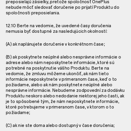
preposielajú zásielky, pretože spoločnosť OnePlus
nebude môcť sledovať doručenie po prijatí Produktu do
spoločnosti preposielania.
12.10 Berte na vedomie, že uvedené časy doručenia
nemusia byť dostupné za nasledujúcich okolností:
(A) ak naplánujete doručenie v konkrétnom čase;
(B) ak poskytnete neúplné alebo nesprávne informácie o
adrese alebo nám neposkytnete informácie, ktoré sú
potrebné na poskytnutie vášho Produktu. Berte na
vedomie, že zmluvu môžeme ukončiť, ak nám tieto
informácie neposkytnete v primeranom čase, keď o to
požiadame, alebo ak nám poskytnete neúplné alebo
nesprávne informácie. Nebudeme zodpovední za dodávku
Produktu neskoro alebo nedodanie niektorej jeho časti, ak
je to spôsobené tým, že nám neposkytnete informácie,
ktoré potrebujeme v primeranom čase, v ktorom o to
požiadame;
(C) ak nie ste doma alebo dostupný v čase doručenia;