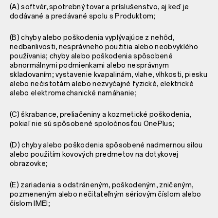
(A) softvér, spotrebný tovar a príslušenstvo, aj keď je
dodávané a predávané spolu s Produktom;
(B) chyby alebo poškodenia vyplývajúce z nehôd,
nedbanlivosti, nesprávneho použitia alebo neobvyklého
používania; chyby alebo poškodenia spôsobené
abnormálnymi podmienkami alebo nesprávnym
skladovaním; vystavenie kvapalinám, vlahe, vlhkosti, piesku
alebo nečistotám alebo nezvyčajné fyzické, elektrické
alebo elektromechanické namáhanie;
(C) škrabance, preliačeniny a kozmetické poškodenia,
pokiaľ nie sú spôsobené spoločnosťou OnePlus;
(D) chyby alebo poškodenia spôsobené nadmernou silou
alebo použitím kovových predmetov na dotykovej
obrazovke;
(E) zariadenia s odstráneným, poškodeným, zničeným,
pozmeneným alebo nečitateľným sériovým číslom alebo
číslom IMEI;