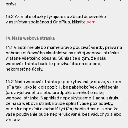
práva.
13.2 Ak máte otázky týkajúce sa Zásad duševného
vlastníctva spoločnosti OnePlus, kliknite
sem
.
14. Naša webová stránka
14.1 Vlastníme alebo máme právo používať všetky práva na
ochranu duševného vlastníctva na našej webovej stránke
vrátane všetkého obsahu. Súhlasíte s tým, že našu
webovú stránku budete používať iba na osobné,
nekomerčné účely.
14.2 Naša webová stránka je poskytovaná „v stave, v akom
je“ a tak, „ako je k dispozícii“, bez akéhokoľvek vyhlásenia
(či už výslovného alebo predpokladaného) o našej
webovej stránke. Napríklad neposkytujeme žiadnu záruku,
že naša webová stránka bude spĺňať vaše požiadavky,
bude k dispozícii dvadsaťštyri (24) hodín denne, alebo že
vaše používanie bude neprerušované, bez vád, chýb alebo
vírusov.