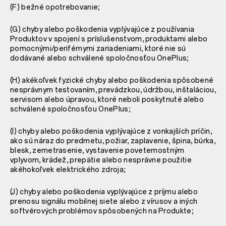
(F) bežné opotrebovanie;
(G) chyby alebo poškodenia vyplývajúce z používania
Produktov v spojení s príslušenstvom, produktami alebo
pomocnými/periférnymi zariadeniami, ktoré nie sú
dodávané alebo schválené spoločnosťou OnePlus;
(H) akékoľvek fyzické chyby alebo poškodenia spôsobené
nesprávnym testovaním, prevádzkou, údržbou, inštaláciou,
servisom alebo úpravou, ktoré neboli poskytnuté alebo
schválené spoločnosťou OnePlus;
(I) chyby alebo poškodenia vyplývajúce z vonkajších príčin,
ako sú náraz do predmetu, požiar, zaplavenie, špina, búrka,
blesk, zemetrasenie, vystavenie poveternostným
vplyvom, krádež, prepätie alebo nesprávne použitie
akéhokoľvek elektrického zdroja;
(J) chyby alebo poškodenia vyplývajúce z príjmu alebo
prenosu signálu mobilnej siete alebo z vírusov a iných
softvérových problémov spôsobených na Produkte;