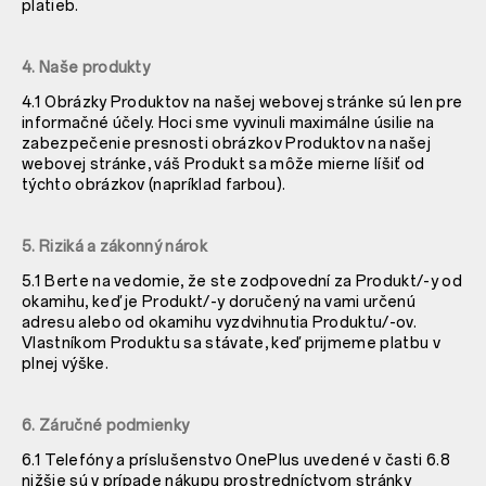
platieb.
4. Naše produkty
4.1 Obrázky Produktov na našej webovej stránke sú len pre
informačné účely. Hoci sme vyvinuli maximálne úsilie na
zabezpečenie presnosti obrázkov Produktov na našej
webovej stránke, váš Produkt sa môže mierne líšiť od
týchto obrázkov (napríklad farbou).
5. Riziká a zákonný nárok
5.1 Berte na vedomie, že ste zodpovední za Produkt/-y od
okamihu, keď je Produkt/-y doručený na vami určenú
adresu alebo od okamihu vyzdvihnutia Produktu/-ov.
Vlastníkom Produktu sa stávate, keď prijmeme platbu v
plnej výške.
6. Záručné podmienky
6.1 Telefóny a príslušenstvo OnePlus uvedené v časti
6.8
nižšie sú v prípade nákupu prostredníctvom stránky