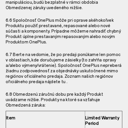
manipuláciou, budú bezplatné v rámci obdobia
Obmedzenej záruky uvedeného nižšie.
6.6 Spoločnosť OnePlus môže pri oprave akéhokoľvek
Produktu použiť prestavané, repasované alebo nové
súčasti a komponenty. Prípadne môžeme nahradiť chybný
Produkt úplne prestavaným repasovaným alebo novým
Produktom OnePlus.
6.7 Berte na vedomie, že po predaji ponúkame len pomoc
v oblastiach, kde doručujeme zásielky (to zahŕňa opravy
a/alebo výmeny/vrátenie). Spoločnosť OnePlus nepreberá
žiadnu zodpovednosť za objednávky uskutočnené mimo
regiónov oficiálneho predaja. Zoznam našich regiónov
oficiálneho predaja nájdete
tu
.
6.8 Obmedzenú záručnú dobu pre každý Produkt
uvádzame nižšie. Produkty na ktoré sa vzťahuje
Obmedzená záruka:
Item
Limited Warranty
Period