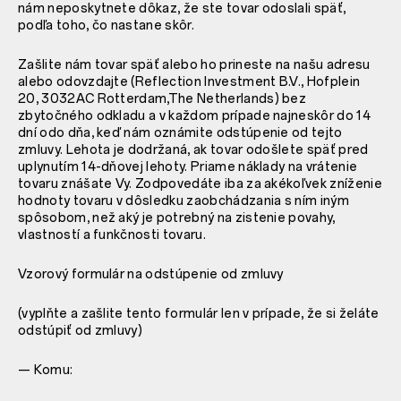
nám neposkytnete dôkaz, že ste tovar odoslali späť,
podľa toho, čo nastane skôr.
Zašlite nám tovar späť alebo ho prineste na našu adresu
alebo odovzdajte (Reflection Investment B.V., Hofplein
20, 3032AC Rotterdam,The Netherlands) bez
zbytočného odkladu a v každom prípade najneskôr do 14
dní odo dňa, keď nám oznámite odstúpenie od tejto
zmluvy. Lehota je dodržaná, ak tovar odošlete späť pred
uplynutím 14-dňovej lehoty. Priame náklady na vrátenie
tovaru znášate Vy. Zodpovedáte iba za akékoľvek zníženie
hodnoty tovaru v dôsledku zaobchádzania s ním iným
spôsobom, než aký je potrebný na zistenie povahy,
vlastností a funkčnosti tovaru.
Vzorový formulár na odstúpenie od zmluvy
(vyplňte a zašlite tento formulár len v prípade, že si želáte
odstúpiť od zmluvy)
— Komu: