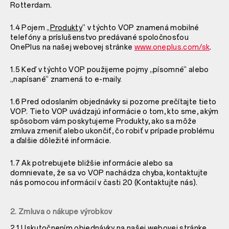
Rotterdam.
1.4 Pojem „
Produkty
“ v týchto VOP znamená mobilné
telefóny a príslušenstvo predávané spoločnosťou
OnePlus na našej webovej stránke
www.oneplus.com/sk
.
1.5 Keď v týchto VOP použijeme pojmy „písomné“ alebo
„napísané“ znamená to e-maily.
1.6 Pred odoslaním objednávky si pozorne prečítajte tieto
VOP. Tieto VOP uvádzajú informácie o tom, kto sme, akým
spôsobom vám poskytujeme Produkty, ako sa môže
zmluva zmeniť alebo ukončiť, čo robiť v prípade problému
a ďalšie dôležité informácie.
1.7 Ak potrebujete bližšie informácie alebo sa
domnievate, že sa vo VOP nachádza chyba, kontaktujte
nás pomocou informácií v časti
20 (Kontaktujte nás).
2. Zmluva o nákupe výrobkov
2.1 Uskutočnením objednávky na našej webovej stránke