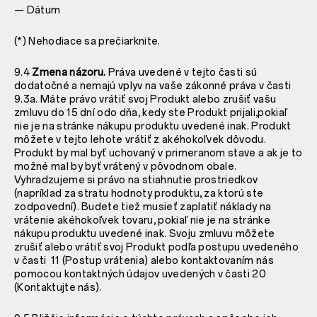
— Dátum
(*) Nehodiace sa prečiarknite.
9.4
Zmena názoru.
Práva uvedené v tejto časti sú
dodatočné a nemajú vplyv na vaše zákonné práva v časti
9.3a. Máte právo vrátiť svoj Produkt alebo zrušiť vašu
zmluvu do 15 dní odo dňa, kedy ste Produkt prijali,pokiaľ
nie je na stránke nákupu produktu uvedené inak. Produkt
môžete v tejto lehote vrátiť z akéhokoľvek dôvodu.
Produkt by mal byť uchovaný v primeranom stave a ak je to
možné mal by byť vrátený v pôvodnom obale.
Vyhradzujeme si právo na stiahnutie prostriedkov
(napríklad za stratu hodnoty produktu, za ktorú ste
zodpovední). Budete tiež musieť zaplatiť náklady na
vrátenie akéhokoľvek tovaru, pokiaľ nie je na stránke
nákupu produktu uvedené inak. Svoju zmluvu môžete
zrušiť alebo vrátiť svoj Produkt podľa postupu uvedeného
v časti ‎ 11 (Postup vrátenia) alebo kontaktovaním nás
pomocou kontaktných údajov uvedených v časti ‎20
(Kontaktujte nás).