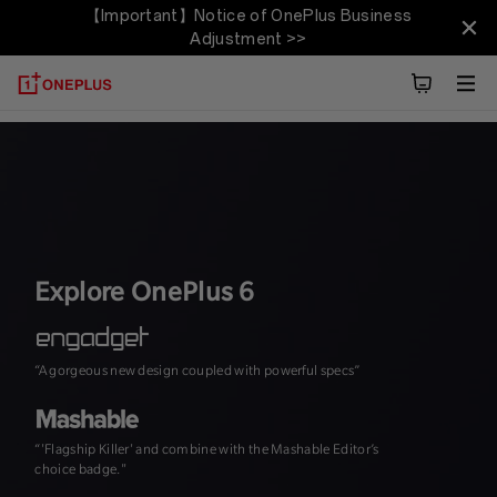
【Important】Notice of OnePlus Business
OnePlus 6T
Adjustment >>
Översikt
Tech Specs
Explore
Explore OnePlus 6
“A gorgeous new design coupled with powerful specs”
"The speed, and th
“'Flagship Killer' and combine with the Mashable Editor’s
choice badge."