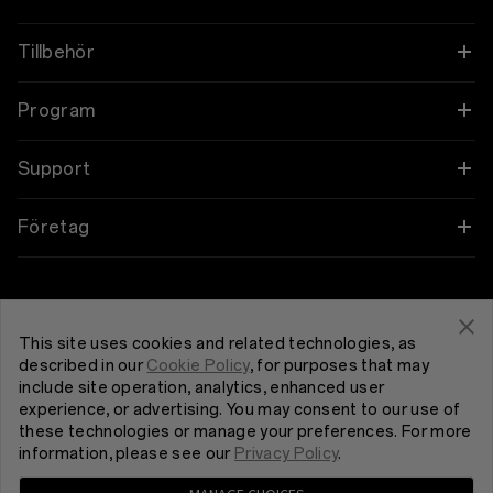
OnePlus 12
Tillbehör
OnePlus 12R
Ljud
Program
OnePlus Open
Skal & Skydd
Länka dina OnePlus-enheter
Support
OnePlus 11 5G
Ström & Kablar
Rabattprogram
Shopping FAQs
Företag
OnePlus Nord 3 5G
Bundlingar
Remissprogram
Software Upgrade
Om OnePlus
Get Support From OnePlus
OnePlus Nord CE 3 Lite 5G
Lifestyle
Affiliate Program
Reparationstjänst
Community
This site uses cookies and related technologies, as
described in our
Cookie Policy
, for purposes that may
Tablet
Sverige (Svenska)
Bruksanvisningar
include site operation, analytics, enhanced user
Red Cable Club
experience, or advertising. You may consent to our use of
Wearables
these technologies or manage your preferences. For more
Kontakta oss
OnePlus Store-appen
information, please see our
Privacy Policy
.