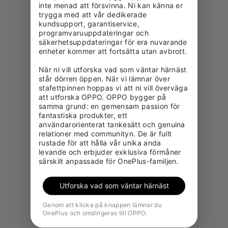
inte menad att försvinna. Ni kan känna er 
trygga med att vår dedikerade 
kundsupport, garantiservice, 
programvaruuppdateringar och 
säkerhetsuppdateringar för era nuvarande 
enheter kommer att fortsätta utan avbrott.

När ni vill utforska vad som väntar härnäst 
står dörren öppen. När vi lämnar över 
stafettpinnen hoppas vi att ni vill överväga 
att utforska OPPO. OPPO bygger på 
samma grund: en gemensam passion för 
fantastiska produkter, ett 
användarorienterat tankesätt och genuina 
relationer med communityn. De är fullt 
rustade för att hålla vår unika anda 
levande och erbjuder exklusiva förmåner 
särskilt anpassade för OnePlus-familjen.
Utforska vad som väntar härnäst
Genom att klicka på knappen lämnar du
OnePlus och omdirigeras till OPPO.