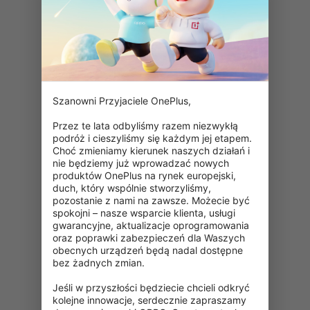
Szanowni Przyjaciele OnePlus,

Przez te lata odbyliśmy razem niezwykłą 
podróż i cieszyliśmy się każdym jej etapem. 
Choć zmieniamy kierunek naszych działań i 
nie będziemy już wprowadzać nowych 
produktów OnePlus na rynek europejski, 
duch, który wspólnie stworzyliśmy, 
pozostanie z nami na zawsze. Możecie być 
spokojni – nasze wsparcie klienta, usługi 
gwarancyjne, aktualizacje oprogramowania 
oraz poprawki zabezpieczeń dla Waszych 
obecnych urządzeń będą nadal dostępne 
bez żadnych zmian.

404: Ta strona jest niedostępna
Jeśli w przyszłości będziecie chcieli odkryć 
kolejne innowacje, serdecznie zapraszamy 
Dokładnie sprawdź adres URL.