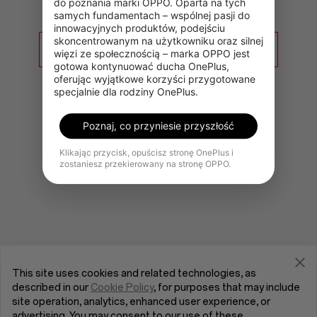
do poznania marki OPPO. Oparta na tych 
samych fundamentach – wspólnej pasji do 
innowacyjnych produktów, podejściu 
skoncentrowanym na użytkowniku oraz silnej 
Przejdź do strony głównej OnePlus
więzi ze społecznością – marka OPPO jest 
gotowa kontynuować ducha OnePlus, 
oferując wyjątkowe korzyści przygotowane 
specjalnie dla rodziny OnePlus.
Poznaj, co przyniesie przyszłość
Klikając przycisk, opuścisz stronę OnePlus i
zostaniesz przekierowany na stronę OPPO.
This site uses cookies and related technologies, as
described in our
Cookie Policy
, for purposes that may include
site operation, analytics, enhanced user experience, or
advertising. You may consent to our use of these